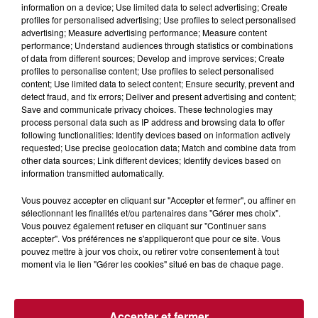
information on a device; Use limited data to select advertising; Create
profiles for personalised advertising; Use profiles to select personalised
advertising; Measure advertising performance; Measure content
performance; Understand audiences through statistics or combinations
of data from different sources; Develop and improve services; Create
profiles to personalise content; Use profiles to select personalised
content; Use limited data to select content; Ensure security, prevent and
detect fraud, and fix errors; Deliver and present advertising and content;
Save and communicate privacy choices. These technologies may
process personal data such as IP address and browsing data to offer
following functionalities: Identify devices based on information actively
requested; Use precise geolocation data; Match and combine data from
other data sources; Link different devices; Identify devices based on
information transmitted automatically.
6 août 2026
NÎMES : « LE RÊVE DU GLADIATEUR » INVESTIT
Vous pouvez accepter en cliquant sur "Accepter et fermer", ou affiner en
LES ARÈNES CES 3...
sélectionnant les finalités et/ou partenaires dans "Gérer mes choix".
Après un franc succès l'été dernier, le spectacle « Le Rêve
Vous pouvez également refuser en cliquant sur "Continuer sans
du gladiateur » revient illuminer l'amphithéâtre romain les 6,
accepter". Vos préférences ne s'appliqueront que pour ce site. Vous
7 et 8 août. Une fresque nocturne...
pouvez mettre à jour vos choix, ou retirer votre consentement à tout
moment via le lien "Gérer les cookies" situé en bas de chaque page.
Accepter et fermer