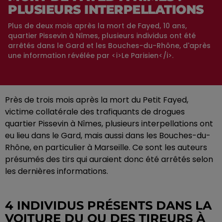
PLUSIEURS INTERPELLATIONS
Plus de deux mois après la mort de Fayed, 10 ans,
quartier Pissevin à Nîmes, plusieurs individus ont été
arrêtés dans le Gard et les Bouches-du-Rhône, d'après
une information révélée par <i>Le Parisien</i>.
Près de trois mois après la mort du Petit Fayed,
victime collatérale des trafiquants de drogues
quartier Pissevin à Nîmes, plusieurs interpellations ont
eu lieu dans le Gard, mais aussi dans les Bouches-du-
Rhône, en particulier à Marseille. Ce sont les auteurs
présumés des tirs qui auraient donc été arrêtés selon
les dernières informations.
4 INDIVIDUS PRÉSENTS DANS LA
VOITURE DU OU DES TIREURS À