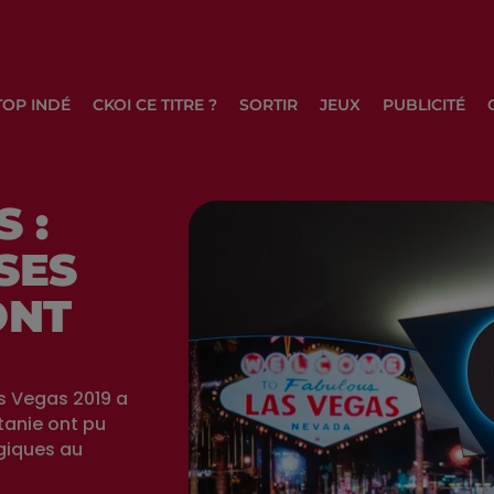
TOP INDÉ
CKOI CE TITRE ?
SORTIR
JEUX
PUBLICITÉ
 :
SES
ONT
as Vegas 2019 a
tanie ont pu
giques au