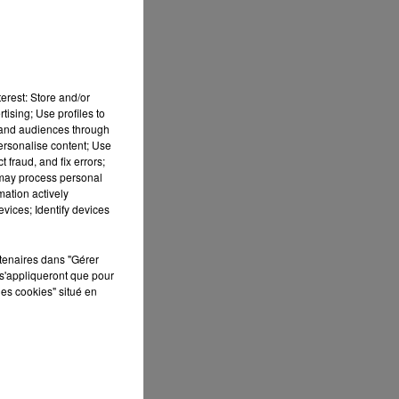
erest: Store and/or
tising; Use profiles to
tand audiences through
personalise content; Use
 fraud, and fix errors;
 may process personal
mation actively
vices; Identify devices
 DE
rtenaires dans "Gérer
s'appliqueront que pour
les cookies" situé en