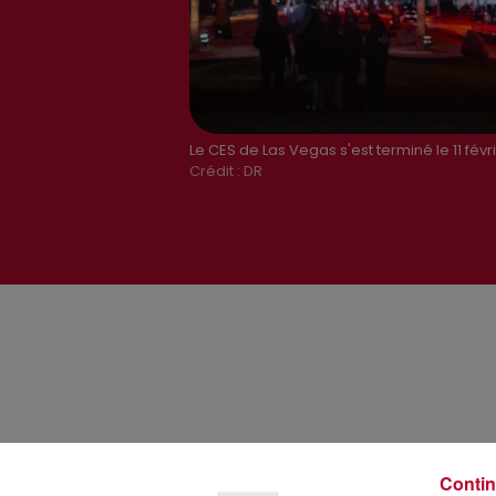
Le CES de Las Vegas s'est terminé le 11 févr
Crédit :
DR
Contin