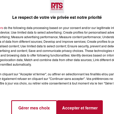
Voir plus
Le respect de votre vie privée est notre priorité
ers
do the following data processing based on your consent and/or our legitimate int
device; Use limited data to select advertising; Create profiles for personalised adver
vertising; Measure advertising performance; Measure content performance; Unders
ns of data from different sources; Develop and improve services; Create profiles to 
alised content; Use limited data to select content; Ensure security, prevent and detect
ertising and content; Save and communicate privacy choices. These technologies
and browsing data to offer following functionalities: Identify devices based on infor
7 août 2026
eolocation data; Match and combine data from other data sources; Link different de
 DE SORTIE POUR
DINER CONCERT À LA MJC
nsmitted automatically.
ND
MARSEILLAN
cliquant sur "Accepter et fermer", ou affiner en sélectionnant les finalités et/ou pa
 vendredis, voici une
 également refuser en cliquant sur "Continuer sans accepter". Vos préférences ne 
on des rendez-vous à ne
tre à jour vos choix, ou retirer votre consentement à tout moment via le lien "Gérer 
ns le coin. Que vous
voyager à l'autre bout
Gérer mes choix
Accepter et fermer