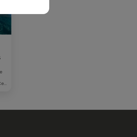
S
ée
Cet
re