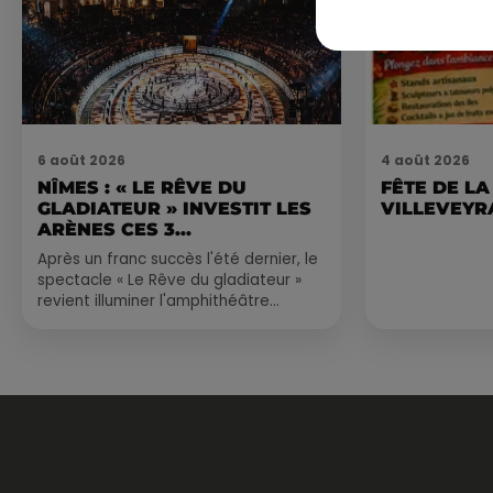
6 août 2026
4 août 2026
NÎMES : « LE RÊVE DU
FÊTE DE LA
GLADIATEUR » INVESTIT LES
VILLEVEYR
ARÈNES CES 3...
Après un franc succès l'été dernier, le
spectacle « Le Rêve du gladiateur »
revient illuminer l'amphithéâtre
romain les 6, 7 et 8 août. Une fresque
nocturne...