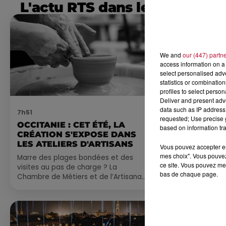
L'actu RTS dans le Sud
We and
our (447) partn
access information on a 
select personalised ad
statistics or combinatio
profiles to select person
Deliver and present adv
data such as IP address 
7h51
7 août 2026
requested; Use precise g
OCCITANIE : CET ÉTÉ, LA
NOS IDÉES
based on information tra
CRÉATION S'EXPOSE DANS
CE WEEK-E
LES ATELIERS D'ARTISANS
Vous pouvez accepter en 
Comme tous les
mes choix". Vous pouvez
Marre des plages bondées et des
petite sélecti
ce site. Vous pouvez met
visites au pas de charge ? La
pas manquer da
bas de chaque page.
Chambre de Métiers et de l’Artisanat
ayez envie de 
Occitanie propose une alternative
du monde,...
bien plus vivante :...