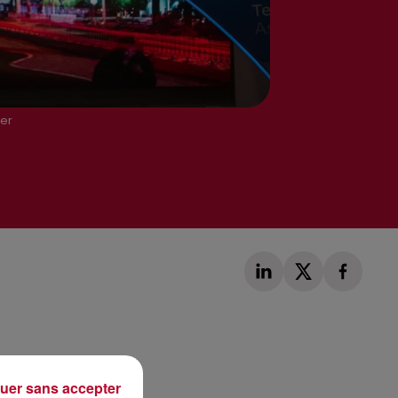
ier
Publié : 22 janvier 2019 à 11h03 par Loris Galofaro
uer sans accepter