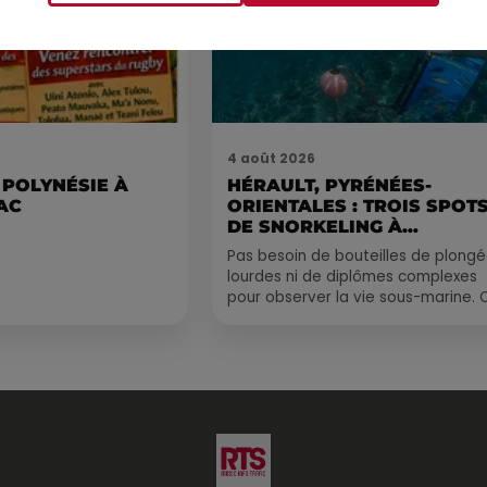
4 août 2026
 POLYNÉSIE À
HÉRAULT, PYRÉNÉES-
AC
ORIENTALES : TROIS SPOT
DE SNORKELING À
EXPLORER...
Pas besoin de bouteilles de plong
lourdes ni de diplômes complexes
pour observer la vie sous-marine. 
été, un masque, un tuba et une pai
de palmes...