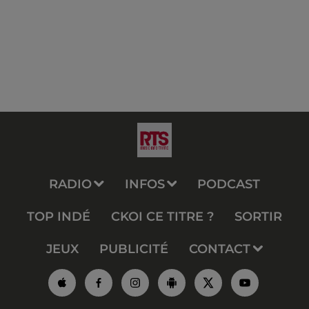
RADIO
INFOS
PODCAST
TOP INDÉ
CKOI CE TITRE ?
SORTIR
JEUX
PUBLICITÉ
CONTACT