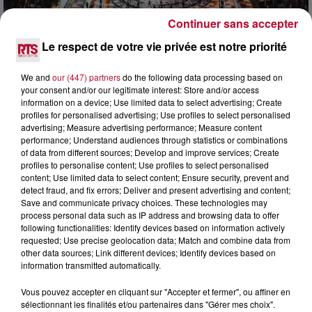
Continuer sans accepter
Le respect de votre vie privée est notre priorité
6 août 2026
NÎMES : « LE RÊVE DU GLADIATEUR » INVESTIT
We and
our (447) partners
do the following data processing based on
LES ARÈNES CES 3...
your consent and/or our legitimate interest: Store and/or access
Après un franc succès l'été dernier, le spectacle « Le Rêve
information on a device; Use limited data to select advertising; Create
du gladiateur » revient illuminer l'amphithéâtre romain les 6,
profiles for personalised advertising; Use profiles to select personalised
7 et 8 août. Une fresque nocturne...
advertising; Measure advertising performance; Measure content
performance; Understand audiences through statistics or combinations
of data from different sources; Develop and improve services; Create
profiles to personalise content; Use profiles to select personalised
content; Use limited data to select content; Ensure security, prevent and
detect fraud, and fix errors; Deliver and present advertising and content;
Save and communicate privacy choices. These technologies may
process personal data such as IP address and browsing data to offer
following functionalities: Identify devices based on information actively
requested; Use precise geolocation data; Match and combine data from
other data sources; Link different devices; Identify devices based on
information transmitted automatically.
Vous pouvez accepter en cliquant sur "Accepter et fermer", ou affiner en
sélectionnant les finalités et/ou partenaires dans "Gérer mes choix".