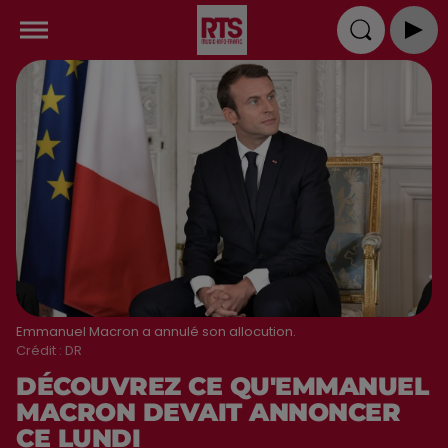
Emmanuel Macron a annulé son allocution.
Crédit :
DR
DÉCOUVREZ CE QU'EMMANUEL
MACRON DEVAIT ANNONCER
CE LUNDI