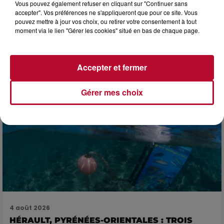
Vous pouvez également refuser en cliquant sur "Continuer sans
accepter". Vos préférences ne s'appliqueront que pour ce site. Vous
pouvez mettre à jour vos choix, ou retirer votre consentement à tout
4 août 2026
moment via le lien "Gérer les cookies" situé en bas de chaque page.
FÊTE DE LA POLYNÉSIE À VILLEVEYRAC
Accepter et fermer
Gérer mes choix
4 août 2026
HÉRAULT, PYRÉNÉES-ORIENTALES : TROIS