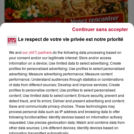
Continuer sans accepter
Le respect de votre vie privée est notre priorité
We and
our (447) partners
do the following data processing based on
your consent and/or our legitimate interest: Store and/or access
4 août 2026
information on a device; Use limited data to select advertising; Create
FÊTE DE LA POLYNÉSIE À VILLEVEYRAC
profiles for personalised advertising; Use profiles to select personalised
advertising; Measure advertising performance; Measure content
performance; Understand audiences through statistics or combinations
of data from different sources; Develop and improve services; Create
profiles to personalise content; Use profiles to select personalised
content; Use limited data to select content; Ensure security, prevent and
detect fraud, and fix errors; Deliver and present advertising and content;
Save and communicate privacy choices. These technologies may
process personal data such as IP address and browsing data to offer
following functionalities: Identify devices based on information actively
requested; Use precise geolocation data; Match and combine data from
other data sources; Link different devices; Identify devices based on
information transmitted automatically.