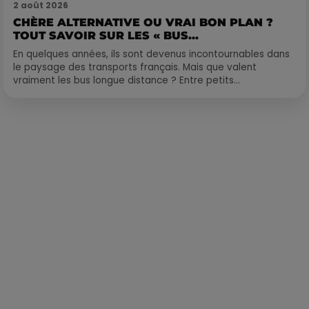
2 août 2026
CHÈRE ALTERNATIVE OU VRAI BON PLAN ?
TOUT SAVOIR SUR LES « BUS...
En quelques années, ils sont devenus incontournables dans
le paysage des transports français. Mais que valent
vraiment les bus longue distance ? Entre petits...
Publié : 12 mai 2021 à 10h42 par Corentin Aubry