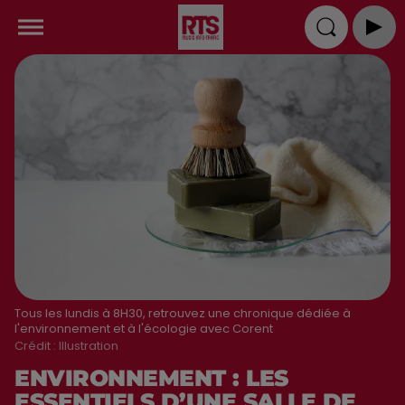
Tous les lundis à 8H30, retrouvez une chronique dédiée à
l'environnement et à l'écologie avec Corent
Crédit :
Illustration
ENVIRONNEMENT : LES
ESSENTIELS D’UNE SALLE DE