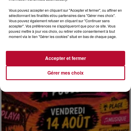
Vous pouvez accepter en cliquant sur "Accepter et fermer", ou affiner en
sélectionnant les finalités et/ou partenaires dans "Gérer mes choix".
Vous pouvez également refuser en cliquant sur "Continuer sans
accepter". Vos préférences ne s'appliqueront que pour ce site. Vous
pouvez mettre à jour vos choix, ou retirer votre consentement à tout
4 août 2026
moment via le lien "Gérer les cookies" situé en bas de chaque page.
HÉRAULT, PYRÉNÉES-ORIENTALES : TROIS
SPOTS DE SNORKELING À EXPLORER...
Pas besoin de bouteilles de plongée lourdes ni de diplômes
Accepter et fermer
complexes pour observer la vie sous-marine. Cet été, un
masque, un tuba et une paire de palmes...
Gérer mes choix