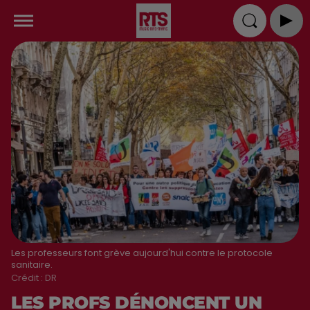
Les professeurs font grève aujourd'hui contre le protocole
sanitaire.
Crédit :
DR
LES PROFS DÉNONCENT UN