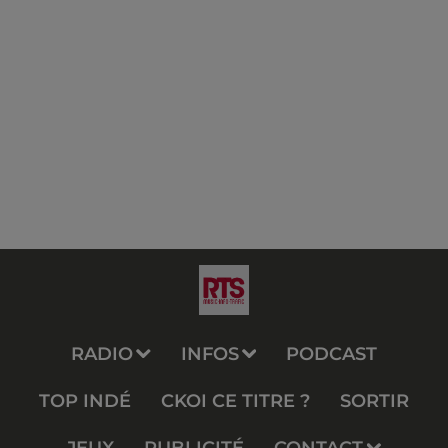
RADIO
INFOS
PODCAST
TOP INDÉ
CKOI CE TITRE ?
SORTIR
JEUX
PUBLICITÉ
CONTACT