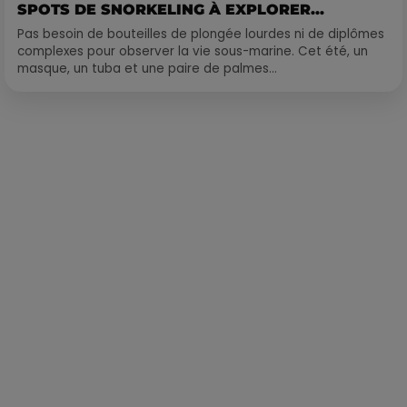
SPOTS DE SNORKELING À EXPLORER...
Pas besoin de bouteilles de plongée lourdes ni de diplômes
complexes pour observer la vie sous-marine. Cet été, un
masque, un tuba et une paire de palmes...
Publié : 10 novembre 2020 à 10h29 par Loris Galofaro