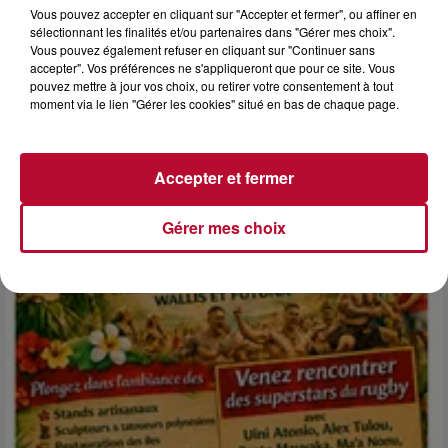
Vous pouvez accepter en cliquant sur "Accepter et fermer", ou affiner en
sélectionnant les finalités et/ou partenaires dans "Gérer mes choix".
Vous pouvez également refuser en cliquant sur "Continuer sans
accepter". Vos préférences ne s'appliqueront que pour ce site. Vous
6 août 2026
pouvez mettre à jour vos choix, ou retirer votre consentement à tout
NÎMES : « LE RÊVE DU GLADIATEUR » INVESTIT
moment via le lien "Gérer les cookies" situé en bas de chaque page.
LES ARÈNES CES 3...
Après un franc succès l'été dernier, le spectacle « Le Rêve
du gladiateur » revient illuminer l'amphithéâtre romain les 6,
Accepter et fermer
7 et 8 août. Une fresque nocturne...
Gérer mes choix