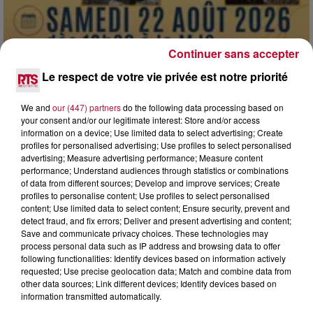
Continuer sans accepter
Le respect de votre vie privée est notre priorité
We and
our (447) partners
do the following data processing based on
7 août 2026
your consent and/or our legitimate interest: Store and/or access
DINER CONCERT À LA MJC DE MARSEILLAN
information on a device; Use limited data to select advertising; Create
profiles for personalised advertising; Use profiles to select personalised
advertising; Measure advertising performance; Measure content
performance; Understand audiences through statistics or combinations
of data from different sources; Develop and improve services; Create
profiles to personalise content; Use profiles to select personalised
content; Use limited data to select content; Ensure security, prevent and
detect fraud, and fix errors; Deliver and present advertising and content;
Save and communicate privacy choices. These technologies may
process personal data such as IP address and browsing data to offer
following functionalities: Identify devices based on information actively
requested; Use precise geolocation data; Match and combine data from
other data sources; Link different devices; Identify devices based on
information transmitted automatically.