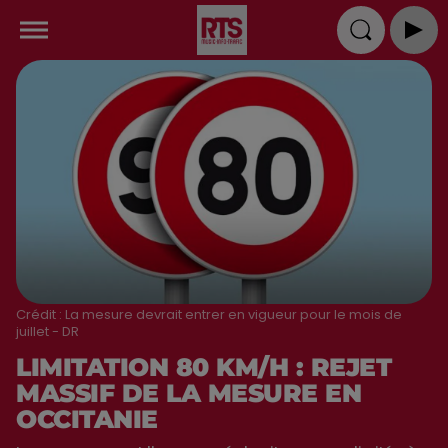
Crédit :
La mesure devrait entrer en vigueur pour le mois de
juillet - DR
LIMITATION 80 KM/H : REJET
MASSIF DE LA MESURE EN
OCCITANIE