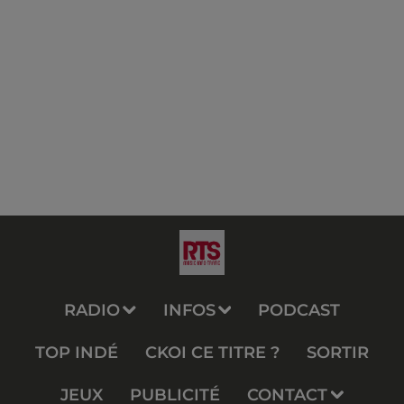
RADIO
INFOS
PODCAST
TOP INDÉ
CKOI CE TITRE ?
SORTIR
JEUX
PUBLICITÉ
CONTACT