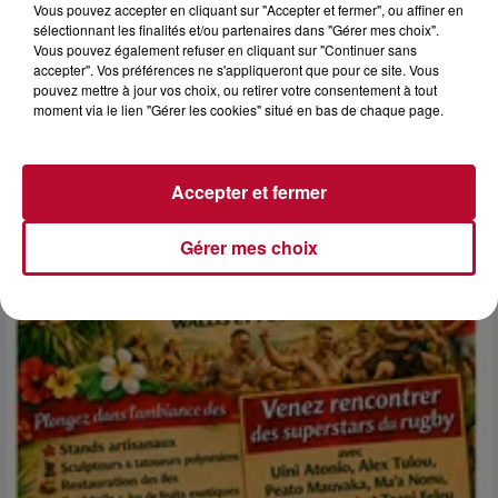
Vous pouvez accepter en cliquant sur "Accepter et fermer", ou affiner en
sélectionnant les finalités et/ou partenaires dans "Gérer mes choix".
Vous pouvez également refuser en cliquant sur "Continuer sans
6 août 2026
accepter". Vos préférences ne s'appliqueront que pour ce site. Vous
pouvez mettre à jour vos choix, ou retirer votre consentement à tout
NÎMES : « LE RÊVE DU GLADIATEUR » INVESTIT
moment via le lien "Gérer les cookies" situé en bas de chaque page.
LES ARÈNES CES 3...
Après un franc succès l'été dernier, le spectacle « Le Rêve
du gladiateur » revient illuminer l'amphithéâtre romain les 6,
7 et 8 août. Une fresque nocturne...
Accepter et fermer
Gérer mes choix