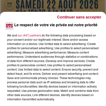
Continuer sans accepter
Le respect de votre vie privée est notre priorité
7 août 2026
We and
our (447) partners
do the following data processing based on
your consent and/or our legitimate interest: Store and/or access
DINER CONCERT À LA MJC DE MARSEILLAN
information on a device; Use limited data to select advertising; Create
profiles for personalised advertising; Use profiles to select personalised
advertising; Measure advertising performance; Measure content
performance; Understand audiences through statistics or combinations
of data from different sources; Develop and improve services; Create
profiles to personalise content; Use profiles to select personalised
content; Use limited data to select content; Ensure security, prevent and
detect fraud, and fix errors; Deliver and present advertising and content;
Save and communicate privacy choices. These technologies may
process personal data such as IP address and browsing data to offer
following functionalities: Identify devices based on information actively
requested; Use precise geolocation data; Match and combine data from
other data sources; Link different devices; Identify devices based on
information transmitted automatically.