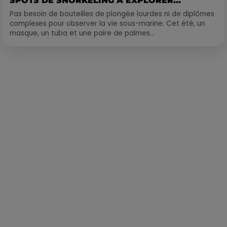
SPOTS DE SNORKELING À EXPLORER...
Pas besoin de bouteilles de plongée lourdes ni de diplômes
complexes pour observer la vie sous-marine. Cet été, un
masque, un tuba et une paire de palmes...
Publié : 11 mai 2018 à 12h25 par Loris Galofaro