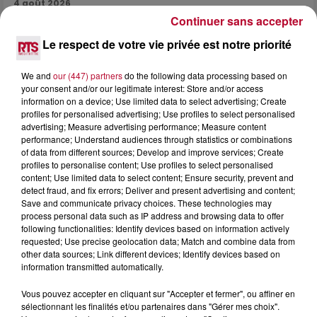
4 août 2026
Continuer sans accepter
HÉRAULT, PYRÉNÉES-ORIENTALES : TROIS
SPOTS DE SNORKELING À EXPLORER...
Le respect de votre vie privée est notre priorité
Pas besoin de bouteilles de plongée lourdes ni de diplômes
complexes pour observer la vie sous-marine. Cet été, un
We and
our (447) partners
do the following data processing based on
masque, un tuba et une paire de palmes...
your consent and/or our legitimate interest: Store and/or access
information on a device; Use limited data to select advertising; Create
profiles for personalised advertising; Use profiles to select personalised
advertising; Measure advertising performance; Measure content
performance; Understand audiences through statistics or combinations
of data from different sources; Develop and improve services; Create
profiles to personalise content; Use profiles to select personalised
content; Use limited data to select content; Ensure security, prevent and
detect fraud, and fix errors; Deliver and present advertising and content;
Save and communicate privacy choices. These technologies may
process personal data such as IP address and browsing data to offer
following functionalities: Identify devices based on information actively
requested; Use precise geolocation data; Match and combine data from
other data sources; Link different devices; Identify devices based on
information transmitted automatically.
Vous pouvez accepter en cliquant sur "Accepter et fermer", ou affiner en
sélectionnant les finalités et/ou partenaires dans "Gérer mes choix".
3 août 2026