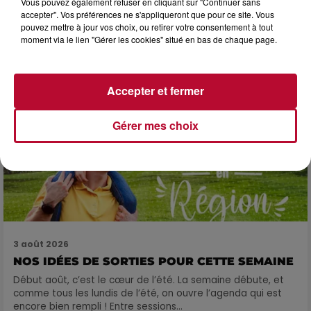
Vous pouvez également refuser en cliquant sur "Continuer sans
SOIRÉE DJ PLAYA
accepter". Vos préférences ne s'appliqueront que pour ce site. Vous
pouvez mettre à jour vos choix, ou retirer votre consentement à tout
moment via le lien "Gérer les cookies" situé en bas de chaque page.
Accepter et fermer
Gérer mes choix
3 août 2026
NOS IDÉES DE SORTIES POUR CETTE SEMAINE
Début août, c’est le cœur de l’été. La semaine débute, et
comme tous les lundis de l’été, on ouvre l’agenda qui est
encore bien rempli ! Entre sessions...