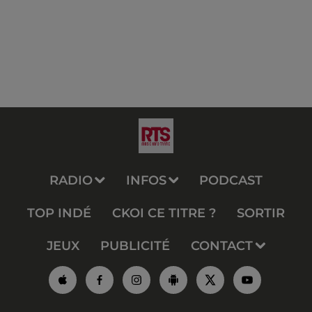
RADIO
INFOS
PODCAST
TOP INDÉ
CKOI CE TITRE ?
SORTIR
JEUX
PUBLICITÉ
CONTACT