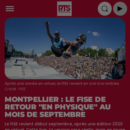
Après une année en virtuel, le FISE revient en vrai à la rentrée.
Crédit :
FISE
MONTPELLIER : LE FISE DE
RETOUR "EN PHYSIQUE" AU
MOIS DE SEPTEMBRE
Le FISE revient début septembre, après une édition 2020
en virtuel. Cette fois, la version sera réelle, mais en jauge