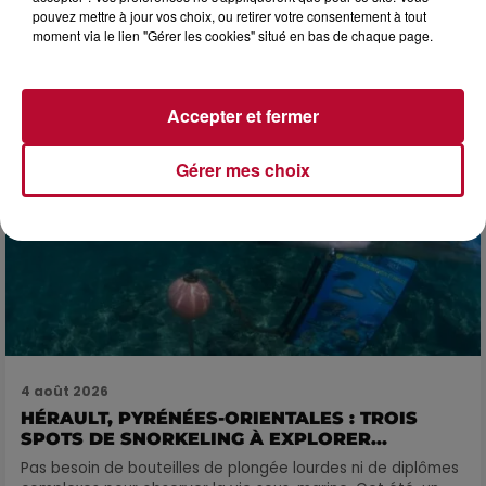
4 août 2026
pouvez mettre à jour vos choix, ou retirer votre consentement à tout
FÊTE DE LA POLYNÉSIE À VILLEVEYRAC
moment via le lien "Gérer les cookies" situé en bas de chaque page.
Accepter et fermer
Gérer mes choix
4 août 2026
HÉRAULT, PYRÉNÉES-ORIENTALES : TROIS
SPOTS DE SNORKELING À EXPLORER...
Pas besoin de bouteilles de plongée lourdes ni de diplômes