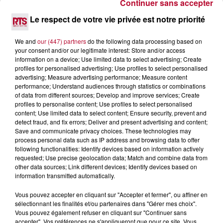
Continuer sans accepter
6 août 2026
Le respect de votre vie privée est notre priorité
NÎMES : « LE RÊVE DU GLADIATEUR » INVESTIT
LES ARÈNES CES 3...
We and
our (447) partners
do the following data processing based on
Après un franc succès l'été dernier, le spectacle « Le Rêve
your consent and/or our legitimate interest: Store and/or access
du gladiateur » revient illuminer l'amphithéâtre romain les 6,
information on a device; Use limited data to select advertising; Create
7 et 8 août. Une fresque nocturne...
profiles for personalised advertising; Use profiles to select personalised
advertising; Measure advertising performance; Measure content
performance; Understand audiences through statistics or combinations
of data from different sources; Develop and improve services; Create
profiles to personalise content; Use profiles to select personalised
content; Use limited data to select content; Ensure security, prevent and
detect fraud, and fix errors; Deliver and present advertising and content;
Save and communicate privacy choices. These technologies may
process personal data such as IP address and browsing data to offer
following functionalities: Identify devices based on information actively
requested; Use precise geolocation data; Match and combine data from
other data sources; Link different devices; Identify devices based on
information transmitted automatically.
Vous pouvez accepter en cliquant sur "Accepter et fermer", ou affiner en
sélectionnant les finalités et/ou partenaires dans "Gérer mes choix".
Vous pouvez également refuser en cliquant sur "Continuer sans
accepter". Vos préférences ne s'appliqueront que pour ce site. Vous