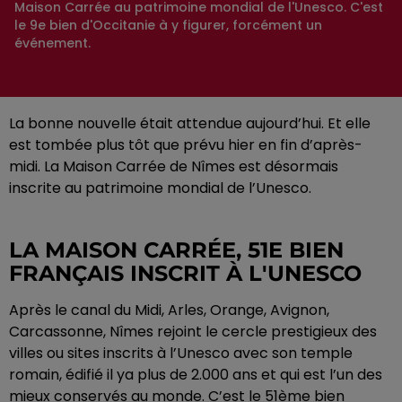
Maison Carrée au patrimoine mondial de l'Unesco. C'est
le 9e bien d'Occitanie à y figurer, forcément un
événement.
La bonne nouvelle était attendue aujourd’hui. Et elle
est tombée plus tôt que prévu hier en fin d’après-
midi. La Maison Carrée de Nîmes est désormais
inscrite au patrimoine mondial de l’Unesco.
LA MAISON CARRÉE, 51E BIEN
FRANÇAIS INSCRIT À L'UNESCO
Après le canal du Midi, Arles, Orange, Avignon,
Carcassonne, Nîmes rejoint le cercle prestigieux des
villes ou sites inscrits à l’Unesco avec son temple
romain, édifié il ya plus de 2.000 ans et qui est l’un des
mieux conservés au monde. C’est le 51ème bien