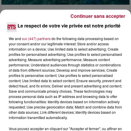
4 août 2026
Continuer sans accepter
HÉRAULT, PYRÉNÉES-ORIENTALES : TROIS
Le respect de votre vie privée est notre priorité
SPOTS DE SNORKELING À EXPLORER...
Pas besoin de bouteilles de plongée lourdes ni de diplômes
We and
our (447) partners
do the following data processing based on
complexes pour observer la vie sous-marine. Cet été, un
your consent and/or our legitimate interest: Store and/or access
masque, un tuba et une paire de palmes...
information on a device; Use limited data to select advertising; Create
profiles for personalised advertising; Use profiles to select personalised
advertising; Measure advertising performance; Measure content
performance; Understand audiences through statistics or combinations
of data from different sources; Develop and improve services; Create
profiles to personalise content; Use profiles to select personalised
content; Use limited data to select content; Ensure security, prevent and
detect fraud, and fix errors; Deliver and present advertising and content;
Save and communicate privacy choices. These technologies may
process personal data such as IP address and browsing data to offer
following functionalities: Identify devices based on information actively
requested; Use precise geolocation data; Match and combine data from
other data sources; Link different devices; Identify devices based on
information transmitted automatically.
Vous pouvez accepter en cliquant sur "Accepter et fermer", ou affiner en