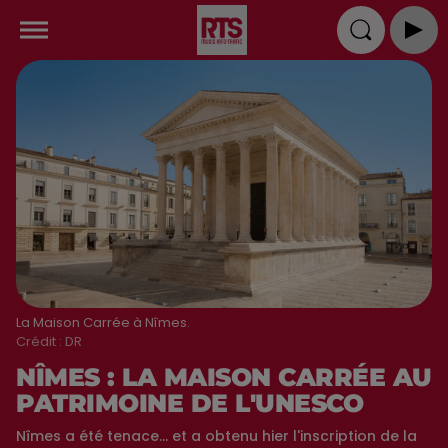
La Maison Carrée à Nîmes.
Crédit :
DR
NÎMES : LA MAISON CARRÉE AU
PATRIMOINE DE L'UNESCO
Nîmes a été tenace... et a obtenu hier l'inscription de la