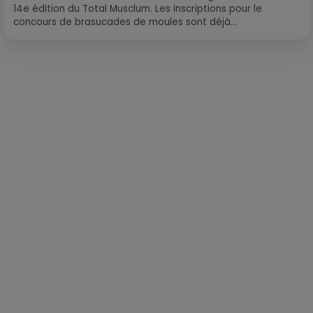
14e édition du Total Musclum. Les inscriptions pour le
concours de brasucades de moules sont déjà...
Publié : 19 septembre 2023 à 9h55 par Loris