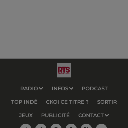
RADIO
INFOS
PODCAST
TOP INDÉ
CKOI CE TITRE ?
SORTIR
JEUX
PUBLICITÉ
CONTACT