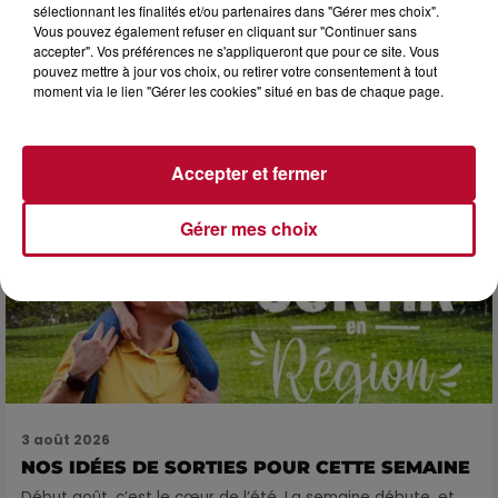
sélectionnant les finalités et/ou partenaires dans "Gérer mes choix".
Vous pouvez également refuser en cliquant sur "Continuer sans
3 août 2026
accepter". Vos préférences ne s'appliqueront que pour ce site. Vous
SOIRÉE DJ PLAYA
pouvez mettre à jour vos choix, ou retirer votre consentement à tout
moment via le lien "Gérer les cookies" situé en bas de chaque page.
Accepter et fermer
Gérer mes choix
3 août 2026
NOS IDÉES DE SORTIES POUR CETTE SEMAINE
Début août, c’est le cœur de l’été. La semaine débute, et