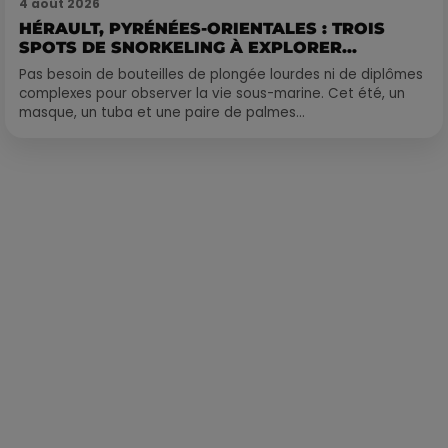
4 août 2026
HÉRAULT, PYRÉNÉES-ORIENTALES : TROIS
SPOTS DE SNORKELING À EXPLORER...
Pas besoin de bouteilles de plongée lourdes ni de diplômes
complexes pour observer la vie sous-marine. Cet été, un
masque, un tuba et une paire de palmes...
Publié : 6 septembre 2021 à 13h31 par Corentin Aubry