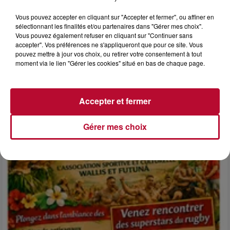
Vous pouvez accepter en cliquant sur "Accepter et fermer", ou affiner en
sélectionnant les finalités et/ou partenaires dans "Gérer mes choix".
Vous pouvez également refuser en cliquant sur "Continuer sans
accepter". Vos préférences ne s'appliqueront que pour ce site. Vous
pouvez mettre à jour vos choix, ou retirer votre consentement à tout
6 août 2026
moment via le lien "Gérer les cookies" situé en bas de chaque page.
NÎMES : « LE RÊVE DU GLADIATEUR » INVESTIT
LES ARÈNES CES 3...
Après un franc succès l'été dernier, le spectacle « Le Rêve
Accepter et fermer
du gladiateur » revient illuminer l'amphithéâtre romain les 6,
7 et 8 août. Une fresque nocturne...
Gérer mes choix