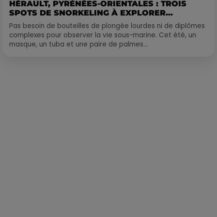
HÉRAULT, PYRÉNÉES-ORIENTALES : TROIS
SPOTS DE SNORKELING À EXPLORER...
Pas besoin de bouteilles de plongée lourdes ni de diplômes
complexes pour observer la vie sous-marine. Cet été, un
masque, un tuba et une paire de palmes...
Publié : 9 avril 2023 à 18h10 par Corentin Aubry