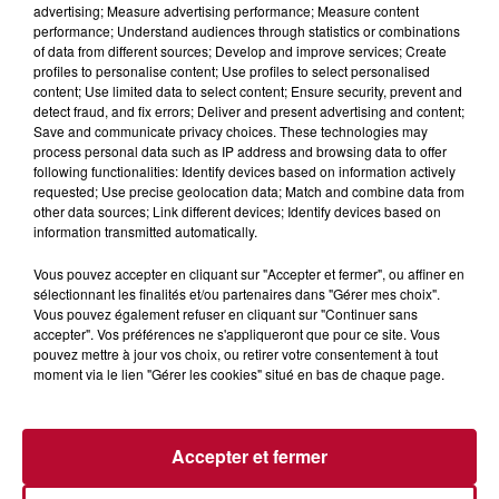
advertising; Measure advertising performance; Measure content
performance; Understand audiences through statistics or combinations
of data from different sources; Develop and improve services; Create
profiles to personalise content; Use profiles to select personalised
content; Use limited data to select content; Ensure security, prevent and
detect fraud, and fix errors; Deliver and present advertising and content;
Save and communicate privacy choices. These technologies may
process personal data such as IP address and browsing data to offer
following functionalities: Identify devices based on information actively
requested; Use precise geolocation data; Match and combine data from
other data sources; Link different devices; Identify devices based on
7 août 2026
information transmitted automatically.
NOS IDÉES DE SORTIE POUR CE WEEK-END
Vous pouvez accepter en cliquant sur "Accepter et fermer", ou affiner en
Comme tous les vendredis, voici une petite sélection des
sélectionnant les finalités et/ou partenaires dans "Gérer mes choix".
rendez-vous à ne pas manquer dans le coin. Que vous ayez
Vous pouvez également refuser en cliquant sur "Continuer sans
envie de voyager à l'autre bout du monde,...
accepter". Vos préférences ne s'appliqueront que pour ce site. Vous
pouvez mettre à jour vos choix, ou retirer votre consentement à tout
moment via le lien "Gérer les cookies" situé en bas de chaque page.
Accepter et fermer