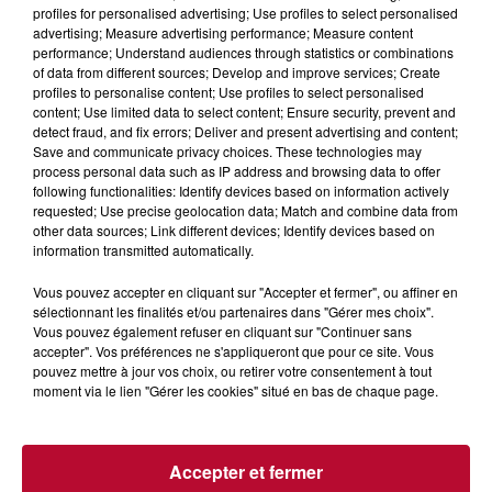
profiles for personalised advertising; Use profiles to select personalised
advertising; Measure advertising performance; Measure content
performance; Understand audiences through statistics or combinations
of data from different sources; Develop and improve services; Create
profiles to personalise content; Use profiles to select personalised
content; Use limited data to select content; Ensure security, prevent and
detect fraud, and fix errors; Deliver and present advertising and content;
Save and communicate privacy choices. These technologies may
4 août 2026
process personal data such as IP address and browsing data to offer
HÉRAULT, PYRÉNÉES-ORIENTALES : TROIS
following functionalities: Identify devices based on information actively
requested; Use precise geolocation data; Match and combine data from
SPOTS DE SNORKELING À EXPLORER...
other data sources; Link different devices; Identify devices based on
Pas besoin de bouteilles de plongée lourdes ni de diplômes
information transmitted automatically.
complexes pour observer la vie sous-marine. Cet été, un
masque, un tuba et une paire de palmes...
Vous pouvez accepter en cliquant sur "Accepter et fermer", ou affiner en
sélectionnant les finalités et/ou partenaires dans "Gérer mes choix".
Vous pouvez également refuser en cliquant sur "Continuer sans
accepter". Vos préférences ne s'appliqueront que pour ce site. Vous
pouvez mettre à jour vos choix, ou retirer votre consentement à tout
moment via le lien "Gérer les cookies" situé en bas de chaque page.
Accepter et fermer