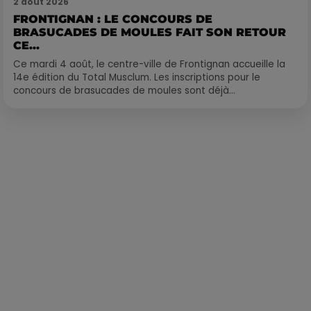
2 août 2026
FRONTIGNAN : LE CONCOURS DE
BRASUCADES DE MOULES FAIT SON RETOUR
CE...
Ce mardi 4 août, le centre-ville de Frontignan accueille la
14e édition du Total Musclum. Les inscriptions pour le
concours de brasucades de moules sont déjà...
Publié : 17 juin 2023 à 16h10 par Corentin Aubry