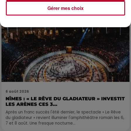
Gérer mes choix
6 août 2026
NÎMES : « LE RÊVE DU GLADIATEUR » INVESTIT
LES ARÈNES CES 3...
Après un franc succès l'été dernier, le spectacle « Le Rêve
du gladiateur » revient illuminer l'amphithéâtre romain les 6,
7 et 8 août. Une fresque nocturne...