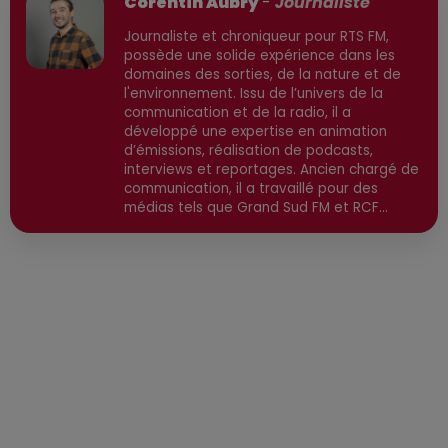
Corentin Aubry
-
Journaliste
Journaliste et chroniqueur pour RTS FM,
possède une solide expérience dans les
domaines des sorties, de la nature et de
l'environnement. Issu de l’univers de la
communication et de la radio, il a
développé une expertise en animation
d’émissions, réalisation de podcasts,
interviews et reportages. Ancien chargé de
communication, il a travaillé pour des
médias tels que Grand Sud FM et RCF
avant de devenir consultant indépendant.
Son parcours est enrichi par une formation
en communication et technologies de
l'information, ainsi qu'en techniques de
réalisation radio. Secteurs préviligiés :
Sortie, Nature, Environnement, Culture,
Social, Divertissement