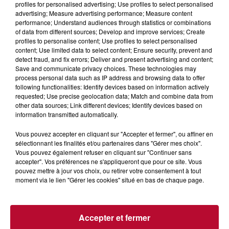
profiles for personalised advertising; Use profiles to select personalised
NOS IDÉES DE SORTIE POUR CE WEEK-END
advertising; Measure advertising performance; Measure content
Comme tous les vendredis, voici une petite sélection des
performance; Understand audiences through statistics or combinations
rendez-vous à ne pas manquer dans le coin. Que vous ayez
of data from different sources; Develop and improve services; Create
envie de voyager à l'autre bout du monde,...
profiles to personalise content; Use profiles to select personalised
content; Use limited data to select content; Ensure security, prevent and
detect fraud, and fix errors; Deliver and present advertising and content;
Save and communicate privacy choices. These technologies may
process personal data such as IP address and browsing data to offer
following functionalities: Identify devices based on information actively
requested; Use precise geolocation data; Match and combine data from
other data sources; Link different devices; Identify devices based on
information transmitted automatically.
Vous pouvez accepter en cliquant sur "Accepter et fermer", ou affiner en
sélectionnant les finalités et/ou partenaires dans "Gérer mes choix".
Vous pouvez également refuser en cliquant sur "Continuer sans
accepter". Vos préférences ne s'appliqueront que pour ce site. Vous
pouvez mettre à jour vos choix, ou retirer votre consentement à tout
moment via le lien "Gérer les cookies" situé en bas de chaque page.
7 août 2026
Accepter et fermer
DINER CONCERT À LA MJC DE MARSEILLAN