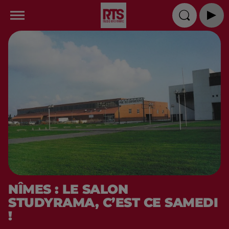
NÎMES : LE SALON
STUDYRAMA, C’EST CE SAMEDI
!