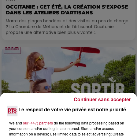
OCCITANIE : CET ÉTÉ, LA CRÉATION S'EXPOSE
DANS LES ATELIERS D'ARTISANS
Marre des plages bondées et des visites au pas de charge
? La Chambre de Métiers et de l’Artisanat Occitanie
propose une alternative bien plus vivante :...
Continuer sans accepter
Le respect de votre vie privée est notre priorité
We and
our (447) partners
do the following data processing based on
your consent and/or our legitimate interest: Store and/or access
7 août 2026
information on a device; Use limited data to select advertising; Create