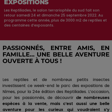
EXPOSITIONS
Les Reptiliades, le salon terrariophile du sud fait son
retour samedi 24 et dimanche 25 septembre 2022. Au
programme cette année, plus de 3000 m2 de reptiles et
des centaines d’exposants.
PASSIONNÉS, ENTRE AMIS, EN
FAMILLE…
UNE BELLE AVENTURE
OUVERTE À TOUS !
Les reptiles et de nombreux petits insectes
investissent ce week-end le parc des expositions de
Nîmes, pour la 24e édition des R
eptiliades
.
L’occasion,
pour les passionnés, de découvrir
de nombreuses
espèces à la vente, mais c’est aussi une belle
aventure pour les curieux qui voudraient s’y