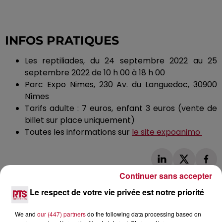
INFOS PRATIQUES
Les
reptiliades
, du 24 septembre 2022 au 25
septembre 2022 de 10 h 00 à 18 h 00
Parc Expo
Nimes
, 230 Av. du Languedoc, 30900
Nîmes
Tarifs adulte
:
7 euros, enfant 3 euros
(vente de
billet sur place uniquement)
Toutes les informations sur
le site
expoanimo
Continuer sans accepter
Le respect de votre vie privée est notre priorité
We and
our (447) partners
do the following data processing based on