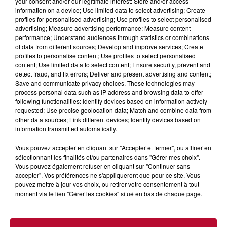
L'actu RTS dans le Sud
your consent and/or our legitimate interest: Store and/or access
Voir plus
information on a device; Use limited data to select advertising; Create
profiles for personalised advertising; Use profiles to select personalised
advertising; Measure advertising performance; Measure content
performance; Understand audiences through statistics or combinations
of data from different sources; Develop and improve services; Create
profiles to personalise content; Use profiles to select personalised
content; Use limited data to select content; Ensure security, prevent and
detect fraud, and fix errors; Deliver and present advertising and content;
Save and communicate privacy choices. These technologies may
process personal data such as IP address and browsing data to offer
following functionalities: Identify devices based on information actively
requested; Use precise geolocation data; Match and combine data from
other data sources; Link different devices; Identify devices based on
information transmitted automatically.
Vous pouvez accepter en cliquant sur "Accepter et fermer", ou affiner en
7h51
sélectionnant les finalités et/ou partenaires dans "Gérer mes choix".
Vous pouvez également refuser en cliquant sur "Continuer sans
OCCITANIE : CET ÉTÉ, LA CRÉATION S'EXPOSE
accepter". Vos préférences ne s'appliqueront que pour ce site. Vous
DANS LES ATELIERS D'ARTISANS
pouvez mettre à jour vos choix, ou retirer votre consentement à tout
Marre des plages bondées et des visites au pas de charge
moment via le lien "Gérer les cookies" situé en bas de chaque page.
? La Chambre de Métiers et de l’Artisanat Occitanie
propose une alternative bien plus vivante :...