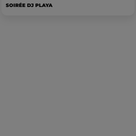
SOIRÉE DJ PLAYA
Publié : 5 janvier 2022 à 10h58 par Corentin Aubry