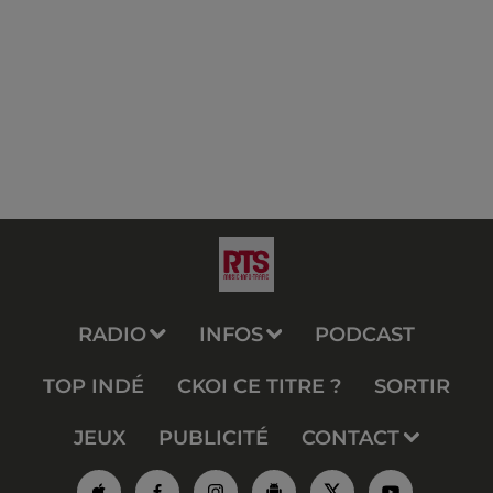
RADIO
INFOS
PODCAST
TOP INDÉ
CKOI CE TITRE ?
SORTIR
JEUX
PUBLICITÉ
CONTACT