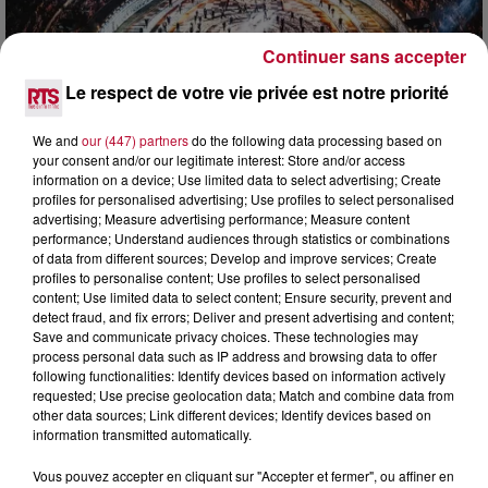
Continuer sans accepter
Le respect de votre vie privée est notre priorité
6 août 2026
We and
our (447) partners
do the following data processing based on
NÎMES : « LE RÊVE DU GLADIATEUR » INVESTIT
your consent and/or our legitimate interest: Store and/or access
LES ARÈNES CES 3...
information on a device; Use limited data to select advertising; Create
Après un franc succès l'été dernier, le spectacle « Le Rêve
profiles for personalised advertising; Use profiles to select personalised
du gladiateur » revient illuminer l'amphithéâtre romain les 6,
advertising; Measure advertising performance; Measure content
7 et 8 août. Une fresque nocturne...
performance; Understand audiences through statistics or combinations
of data from different sources; Develop and improve services; Create
profiles to personalise content; Use profiles to select personalised
content; Use limited data to select content; Ensure security, prevent and
detect fraud, and fix errors; Deliver and present advertising and content;
Save and communicate privacy choices. These technologies may
process personal data such as IP address and browsing data to offer
following functionalities: Identify devices based on information actively
requested; Use precise geolocation data; Match and combine data from
other data sources; Link different devices; Identify devices based on
information transmitted automatically.
Vous pouvez accepter en cliquant sur "Accepter et fermer", ou affiner en