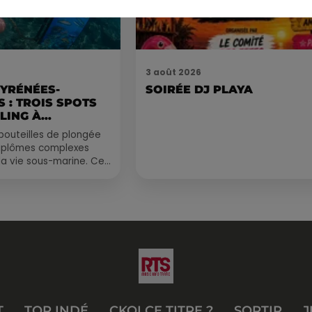
3 août 2026
PYRÉNÉES-
SOIRÉE DJ PLAYA
 : TROIS SPOTS
LING À
.
bouteilles de plongée
diplômes complexes
la vie sous-marine. Cet
, un tuba et une paire
T
TOP INDÉ
CKOI CE TITRE ?
SORTIR
J