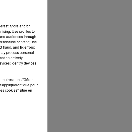
erest: Store and/or
tising; Use profiles to
tand audiences through
personalise content; Use
 fraud, and fix errors;
 may process personal
mation actively
vices; Identify devices
ES
 le
rtenaires dans "Gérer
s'appliqueront que pour
»
les cookies" situé en
que