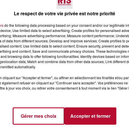
Le respect de votre vie privée est notre priorité
ers
do the following data processing based on your consent and/or our legitimate int
device; Use limited data to select advertising; Create profiles for personalised adver
vertising; Measure advertising performance; Measure content performance; Unders
ns of data from different sources; Develop and improve services; Create profiles to 
alised content; Use limited data to select content; Ensure security, prevent and detect
ertising and content; Save and communicate privacy choices. These technologies
6 août 2026
and browsing data to offer following functionalities: Identify devices based on infor
CERT À LA MJC DE
NÎMES : « LE RÊVE DU
eolocation data; Match and combine data from other data sources; Link different de
AN
GLADIATEUR » INVESTIT L
nsmitted automatically.
ARÈNES CES 3...
Après un franc succès l'été dernier,
cliquant sur "Accepter et fermer", ou affiner en sélectionnant les finalités et/ou pa
 également refuser en cliquant sur "Continuer sans accepter". Vos préférences ne 
spectacle « Le Rêve du gladiateur 
tre à jour vos choix, ou retirer votre consentement à tout moment via le lien "Gérer 
revient illuminer l'amphithéâtre
romain les 6, 7 et 8 août. Une fres
nocturne...
Gérer mes choix
Accepter et fermer