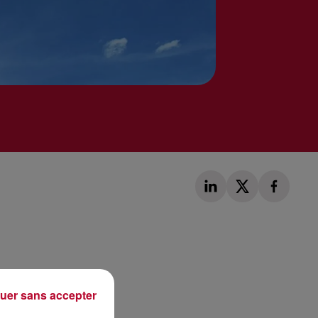
Publié : 31 janvier 2022 à 9h53 par Corentin Aubry
uer sans accepter