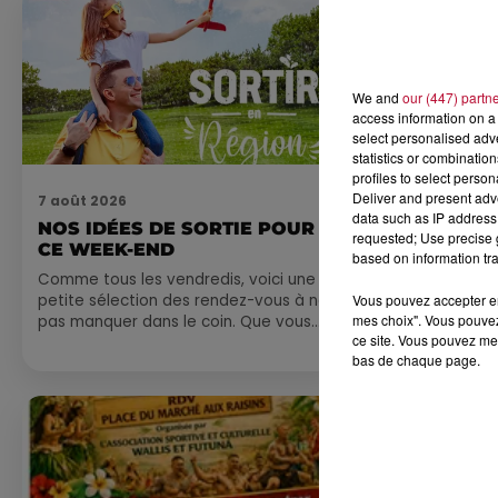
We and
our (447) partn
access information on a 
select personalised ad
statistics or combinatio
profiles to select person
Deliver and present adv
7 août 2026
7 août 2026
data such as IP address 
NOS IDÉES DE SORTIE POUR
DINER CON
requested; Use precise g
CE WEEK-END
MARSEILL
based on information tra
Comme tous les vendredis, voici une
petite sélection des rendez-vous à ne
Vous pouvez accepter en 
mes choix". Vous pouvez
pas manquer dans le coin. Que vous
ce site. Vous pouvez met
ayez envie de voyager à l'autre bout
bas de chaque page.
du monde,...