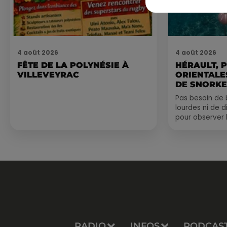
4 août 2026
4 août 2026
FÊTE DE LA POLYNÉSIE À
HÉRAULT, 
VILLEVEYRAC
ORIENTALES
DE SNORKE
EXPLORER..
Pas besoin de 
lourdes ni de 
pour observer 
été, un masque
de palmes...
RADIO
INFOS
PODCAS