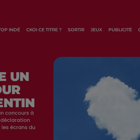
TOP INDÉ
CKOI CE TITRE ?
SORTIR
JEUX
PUBLICITÉ
E UN
OUR
ENTIN
un concours à
e déclaration
 les écrans du