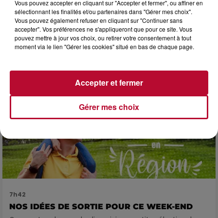
Vous pouvez accepter en cliquant sur "Accepter et fermer", ou affiner en
sélectionnant les finalités et/ou partenaires dans "Gérer mes choix".
Vous pouvez également refuser en cliquant sur "Continuer sans
accepter". Vos préférences ne s'appliqueront que pour ce site. Vous
pouvez mettre à jour vos choix, ou retirer votre consentement à tout
L'actu RTS dans le Sud
moment via le lien "Gérer les cookies" situé en bas de chaque page.
Voir plus
Accepter et fermer
Gérer mes choix
7h42
NOS IDÉES DE SORTIE POUR CE WEEK-END