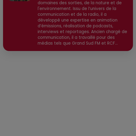
domaines des sorties, de la nature et de
l'environnement. Issu de l’univers de la
communication et de la radio, il a
développé une expertise en animation
d’émissions, réalisation de podcasts,
interviews et reportages. Ancien chargé de
communication, il a travaillé pour des
médias tels que Grand Sud FM et RCF
avant de devenir consultant indépendant.
Son parcours est enrichi par une formation
en communication et technologies de
l'information, ainsi qu'en techniques de
réalisation radio. Secteurs préviligiés :
Sortie, Nature, Environnement, Culture,
Social, Divertissement