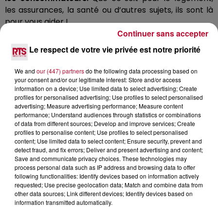
les assurances, la santé ou d’autres sujets, ils sont là
pour vous aider !
Continuer sans accepter
Victime d’une arnaque ? Besoin d’un conseil ?
Le respect de votre vie privée est notre priorité
Contactez l’antenne la plus proche. À Sète, l’UFC-Que
Choisir du Bassin de Thau est joignable :
We and
our (447) partners
do the following data processing based on
Par téléphone au 04 30 41 53 30
your consent and/or our legitimate interest: Store and/or access
information on a device; Use limited data to select advertising; Create
Par mail
contact@sete.ufcquechoisir.fr
profiles for personalised advertising; Use profiles to select personalised
Horaires d’ouverture :
advertising; Measure advertising performance; Measure content
performance; Understand audiences through statistics or combinations
Lundi après-midi : 14h - 16h30
of data from different sources; Develop and improve services; Create
profiles to personalise content; Use profiles to select personalised
Mardi au vendredi : 9h - 11h30
content; Use limited data to select content; Ensure security, prevent and
detect fraud, and fix errors; Deliver and present advertising and content;
Des permanences
sont aussi organisées à Agde,
Save and communicate privacy choices. These technologies may
Mèze, Balaruc-les-Bains, Poussan et Frontignan.
process personal data such as IP address and browsing data to offer
Profitez-en pour poser toutes vos questions !
following functionalities: Identify devices based on information actively
requested; Use precise geolocation data; Match and combine data from
other data sources; Link different devices; Identify devices based on
information transmitted automatically.