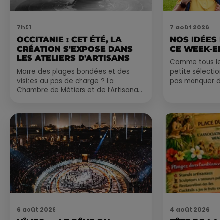
7h51
7 août 2026
OCCITANIE : CET ÉTÉ, LA
NOS IDÉES
CRÉATION S'EXPOSE DANS
CE WEEK-E
LES ATELIERS D'ARTISANS
Comme tous les
Marre des plages bondées et des
petite sélecti
visites au pas de charge ? La
pas manquer da
Chambre de Métiers et de l’Artisanat
ayez envie de 
Occitanie propose une alternative
du monde,...
bien plus vivante :...
6 août 2026
4 août 2026