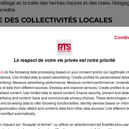
llage et la taille des herbes hautes et des haies, l'élag
umidité.
E DES COLLECTIVITÉS LOCALES
ublique, les collectivités locales ont un rôle clé à joue
Contin
ue département. Ces associations ont pour mission de pr
tification et la gestion des lieux de ponte des moustiques
 rigoureuse des lieux publics qu'elles gèrent pour éliminer 
Le respect de votre vie privée est notre priorité
collectivités, des écoles, et d'autres institutions publique
E TIGRE EN VIDÉO
ers
do the following data processing based on your consent and/or our legitimate int
device; Use limited data to select advertising; Create profiles for personalised adver
vertising; Measure advertising performance; Measure content performance; Unders
ns of data from different sources; Develop and improve services; Create profiles to 
alised content; Use limited data to select content; Ensure security, prevent and detect
ertising and content; Save and communicate privacy choices. These technologies
and browsing data to offer following functionalities: Identify devices based on infor
eolocation data; Match and combine data from other data sources; Link different de
nsmitted automatically.
cliquant sur "Accepter et fermer", ou affiner en sélectionnant les finalités et/ou pa