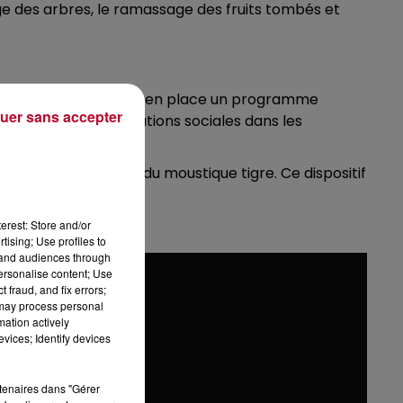
age des arbres, le ramassage des fruits tombés et
r. L'ARS Occitanie a mis en place un programme
uer sans accepter
oposer des mobilisations sociales dans les
.
les gîtes potentiels du moustique tigre. Ce dispositif
s..
erest: Store and/or
tising; Use profiles to
tand audiences through
personalise content; Use
 fraud, and fix errors;
 may process personal
mation actively
vices; Identify devices
rtenaires dans "Gérer