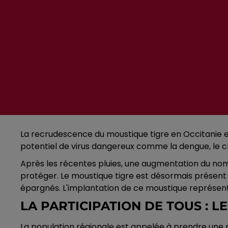
La recrudescence du moustique tigre en Occitanie es
potentiel de virus dangereux comme la dengue, le c
Après les récentes pluies, une augmentation du nomb
protéger. Le moustique tigre est désormais présent 
épargnés. L'implantation de ce moustique représent
LA PARTICIPATION DE TOUS : L
La population régionale est appelée à prendre une p