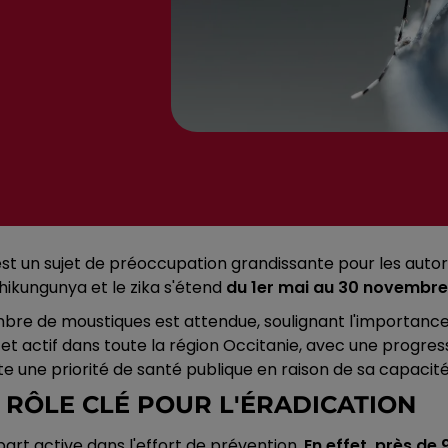
t un sujet de préoccupation grandissante pour les autorit
hikungunya et le zika s'étend
du 1er mai au 30 novembre
re de moustiques est attendue, soulignant l'importance d
et actif dans toute la région Occitanie, avec une progre
e une priorité de santé publique en raison de sa capacit
E RÔLE CLÉ POUR L'ÉRADICATION
art active dans l'effort de prévention.
En effet, près de 