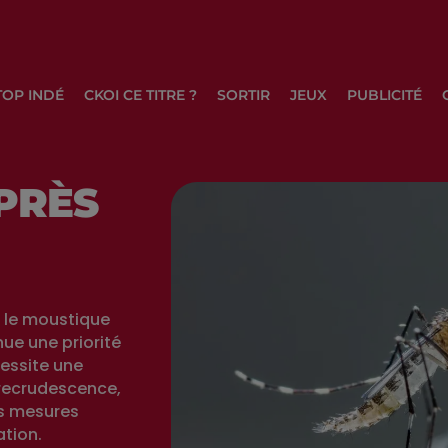
TOP INDÉ
CKOI CE TITRE ?
SORTIR
JEUX
PUBLICITÉ
APRÈS
, le moustique
nue une priorité
essite une
 recrudescence,
es mesures
ation.