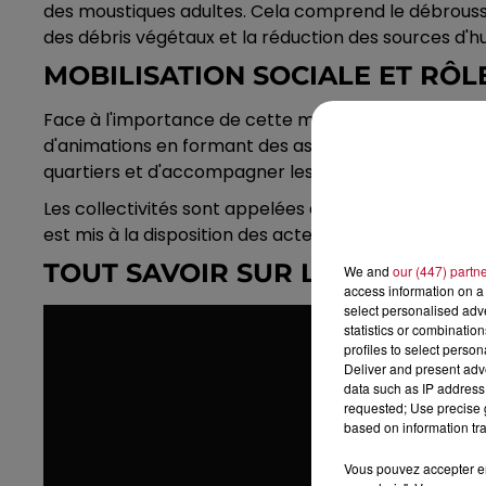
des moustiques adultes. Cela comprend le débroussai
des débris végétaux et la réduction des sources d'h
MOBILISATION SOCIALE ET RÔL
Face à l'importance de cette menace pour la santé p
d'animations en formant des associations dans chaq
quartiers et d'accompagner les habitants dans l'iden
Les collectivités sont appelées à assurer une gestion
est mis à la disposition des acteurs de prévention des 
TOUT SAVOIR SUR LE MOUSTIQU
We and
our (447) partn
access information on a 
select personalised ad
statistics or combinatio
profiles to select person
Deliver and present adv
data such as IP address 
requested; Use precise g
based on information tra
Vous pouvez accepter en 