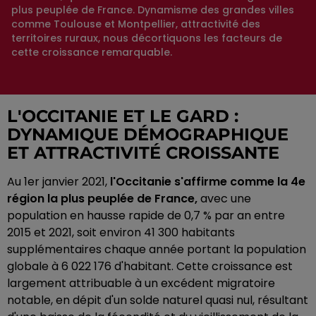
plus peuplée de France. Dynamisme des grandes villes
comme Toulouse et Montpellier, attractivité des
territoires ruraux, nous décortiquons les facteurs de
cette croissance remarquable.
L'OCCITANIE ET LE GARD :
DYNAMIQUE DÉMOGRAPHIQUE
ET ATTRACTIVITÉ CROISSANTE
Au 1er janvier 2021,
l'Occitanie s'affirme comme la 4e
région la plus peuplée de France,
avec une
population en hausse rapide de 0,7 % par an entre
2015 et 2021, soit environ 41 300 habitants
supplémentaires chaque année portant la population
globale à 6 022 176 d'habitant. Cette croissance est
largement attribuable à un excédent migratoire
notable, en dépit d'un solde naturel quasi nul, résultant