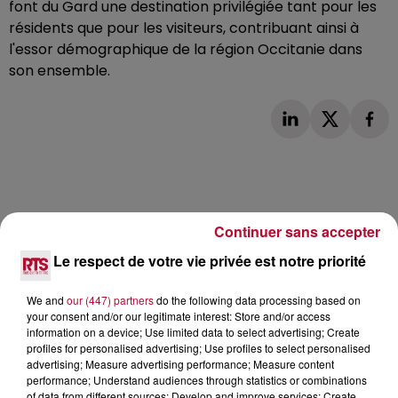
font du Gard une destination privilégiée tant pour les
résidents que pour les visiteurs, contribuant ainsi à
l'essor démographique de la région Occitanie dans
son ensemble.
Continuer sans accepter
L'actu RTS dans le Sud
Voir plus
Le respect de votre vie privée est notre priorité
We and
our (447) partners
do the following data processing based on
your consent and/or our legitimate interest: Store and/or access
information on a device; Use limited data to select advertising; Create
profiles for personalised advertising; Use profiles to select personalised
advertising; Measure advertising performance; Measure content
performance; Understand audiences through statistics or combinations
of data from different sources; Develop and improve services; Create