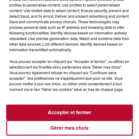
profiles to personalise content; Use profiles to select personalised
content; Use limited data to select content; Ensure security, prevent and
detect fraud, and fix errors; Deliver and present advertising and content;
Save and communicate privacy choices. These technologies may
process personal data such as IP address and browsing data to offer
following functionalities: Identify devices based on information actively
6 août 2026
requested; Use precise geolocation data; Match and combine data from
other data sources; Link different devices; Identify devices based on
NÎMES : « LE RÊVE DU GLADIATEUR » INVESTIT
information transmitted automatically.
LES ARÈNES CES 3...
Après un franc succès l'été dernier, le spectacle « Le Rêve
Vous pouvez accepter en cliquant sur "Accepter et fermer", ou affiner en
du gladiateur » revient illuminer l'amphithéâtre romain les 6,
sélectionnant les finalités et/ou partenaires dans "Gérer mes choix".
7 et 8 août. Une fresque nocturne...
Vous pouvez également refuser en cliquant sur "Continuer sans
accepter". Vos préférences ne s'appliqueront que pour ce site. Vous
pouvez mettre à jour vos choix, ou retirer votre consentement à tout
moment via le lien "Gérer les cookies" situé en bas de chaque page.
Accepter et fermer
Gérer mes choix