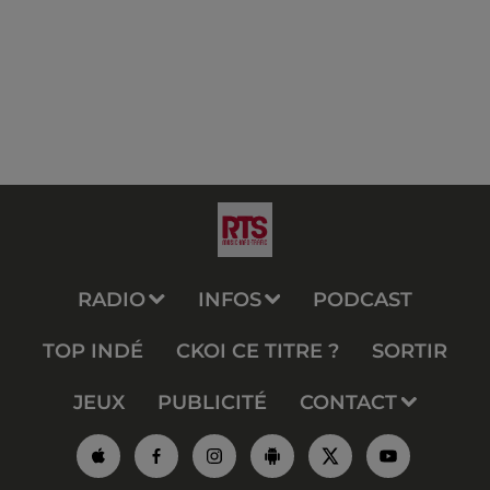
RADIO
INFOS
PODCAST
TOP INDÉ
CKOI CE TITRE ?
SORTIR
JEUX
PUBLICITÉ
CONTACT