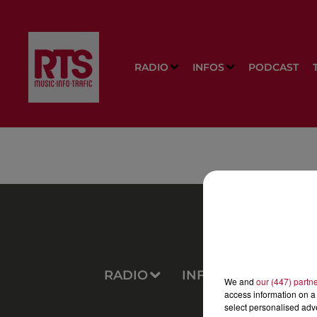
RADIO
INFOS
PODCAST
RADIO
INFOS
PODCAS
We and
our (447) partn
access information on a 
select personalised ad