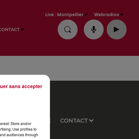
Live :
Montpellier
Webradios
CONTACT
uer sans accepter
EUX
PUBLICITÉ
CONTACT
erest: Store and/or
tising; Use profiles to
tand audiences through