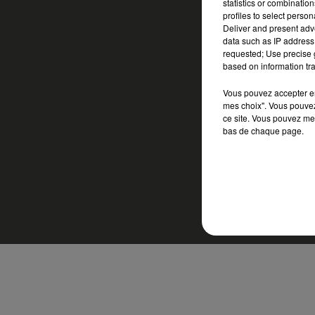
statistics or combinatio
profiles to select person
Deliver and present adv
data such as IP address 
requested; Use precise g
based on information tra
Vous pouvez accepter en 
mes choix". Vous pouvez
ce site. Vous pouvez met
bas de chaque page.