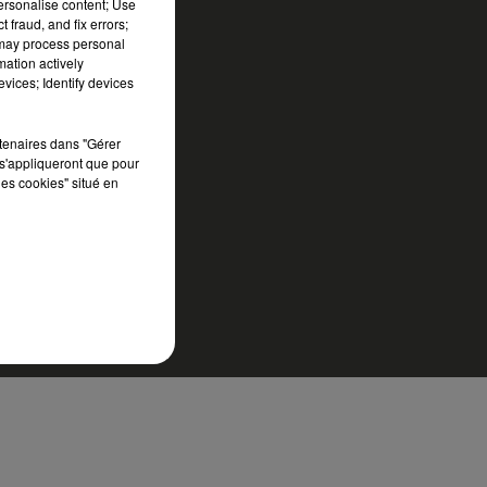
personalise content; Use
 fraud, and fix errors;
 may process personal
mation actively
vices; Identify devices
rtenaires dans "Gérer
s'appliqueront que pour
les cookies" situé en