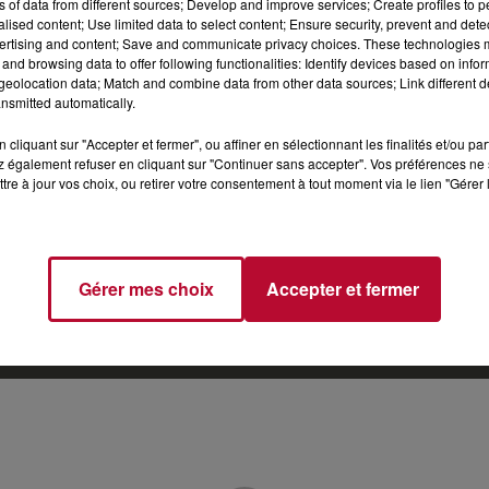
ns of data from different sources; Develop and improve services; Create profiles to 
alised content; Use limited data to select content; Ensure security, prevent and detect
ertising and content; Save and communicate privacy choices. These technologies
and browsing data to offer following functionalities: Identify devices based on infor
eolocation data; Match and combine data from other data sources; Link different de
nsmitted automatically.
Gestion des cookies
Mentions Légales (CGU)
Plan du site
cliquant sur "Accepter et fermer", ou affiner en sélectionnant les finalités et/ou pa
 également refuser en cliquant sur "Continuer sans accepter". Vos préférences ne 
tre à jour vos choix, ou retirer votre consentement à tout moment via le lien "Gérer 
Archives
2026
2025
2024
2023
2022
Gérer mes choix
Accepter et fermer