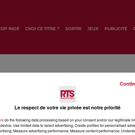
TOP INDÉ
CKOI CE TITRE ?
SORTIR
JEUX
PUBLICITÉ
Contin
Le respect de votre vie privée est notre priorité
T
TOP INDÉ
CKOI CE TITRE ?
SORTIR
J
ers
do the following data processing based on your consent and/or our legitimate int
device; Use limited data to select advertising; Create profiles for personalised adver
vertising; Measure advertising performance; Measure content performance; Unders