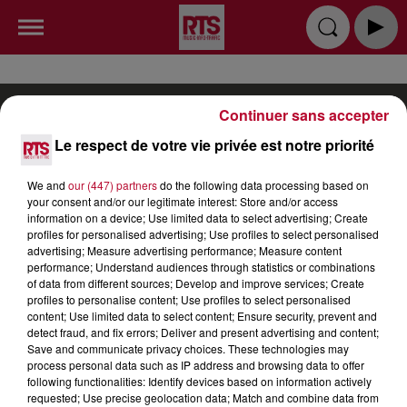
Continuer sans accepter
Le respect de votre vie privée est notre priorité
RADIO
INFOS
PODCAST
We and
our (447) partners
do the following data processing based on
your consent and/or our legitimate interest: Store and/or access
information on a device; Use limited data to select advertising; Create
TOP INDÉ
CKOI CE TITRE ?
SORTIR
profiles for personalised advertising; Use profiles to select personalised
advertising; Measure advertising performance; Measure content
JEUX
PUBLICITÉ
CONTACT
performance; Understand audiences through statistics or combinations
of data from different sources; Develop and improve services; Create
profiles to personalise content; Use profiles to select personalised
content; Use limited data to select content; Ensure security, prevent and
detect fraud, and fix errors; Deliver and present advertising and content;
Save and communicate privacy choices. These technologies may
process personal data such as IP address and browsing data to offer
Gestion des cookies
Mentions Légales (CGU)
following functionalities: Identify devices based on information actively
requested; Use precise geolocation data; Match and combine data from
Plan du site