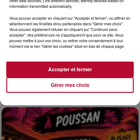
other data sources; Link different devices; Identify devices based on
information transmitted automatically.
Vous pouvez accepter en cliquant sur "Accepter et fermer", ou affiner en
sélectionnant les finalités et/ou partenaires dans "Gérer mes choix".
Vous pouvez également refuser en cliquant sur "Continuer sans
accepter". Vos préférences ne s'appliqueront que pour ce site. Vous
pouvez mettre à jour vos choix, ou retirer votre consentement à tout
moment via le lien "Gérer les cookies" situé en bas de chaque page.
4 août 2026
HÉRAULT, PYRÉNÉES-ORIENTALES : TROIS
Accepter et fermer
SPOTS DE SNORKELING À EXPLORER...
Pas besoin de bouteilles de plongée lourdes ni de diplômes
Gérer mes choix
complexes pour observer la vie sous-marine. Cet été, un
masque, un tuba et une paire de palmes...