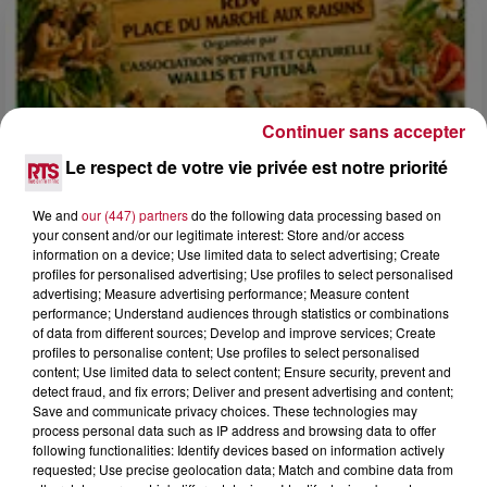
Continuer sans accepter
Le respect de votre vie privée est notre priorité
We and
our (447) partners
do the following data processing based on
your consent and/or our legitimate interest: Store and/or access
information on a device; Use limited data to select advertising; Create
profiles for personalised advertising; Use profiles to select personalised
advertising; Measure advertising performance; Measure content
4 août 2026
performance; Understand audiences through statistics or combinations
FÊTE DE LA POLYNÉSIE À VILLEVEYRAC
of data from different sources; Develop and improve services; Create
profiles to personalise content; Use profiles to select personalised
content; Use limited data to select content; Ensure security, prevent and
detect fraud, and fix errors; Deliver and present advertising and content;
Save and communicate privacy choices. These technologies may
process personal data such as IP address and browsing data to offer
following functionalities: Identify devices based on information actively
requested; Use precise geolocation data; Match and combine data from