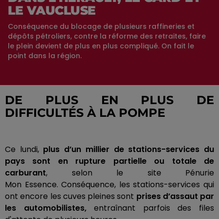
LE VAUCLUSE
Conséquence du blocage de plusieurs raffineries et
dépôts pétroliers, contre la réforme des retraites, faire
le plein devient de plus en plus compliqué. On fait le
point dans la région.
DE PLUS EN PLUS DE
DIFFICULTÉS À LA POMPE
Ce lundi,
plus d’un millier de stations-services du
pays sont en rupture partielle ou totale de
carburant
, selon le site Pénurie
Mon
Essence
.
Conséquence, les stations-services qui
ont encore les cuves pleines sont
prises d’assaut par
les automobilistes,
entraînant parfois des files