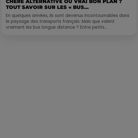
CHÈRE ALTERNATIVE OU VRAI BON PLAN ?
TOUT SAVOIR SUR LES « BUS...
En quelques années, ils sont devenus incontournables dans
le paysage des transports français. Mais que valent
vraiment les bus longue distance ? Entre petits...
Publié : 23 août 2022 à 10h48 par Loris