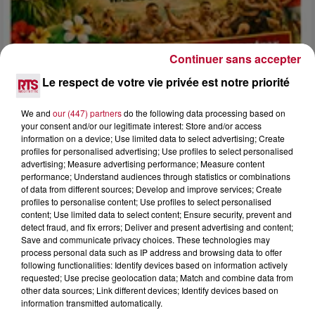
Continuer sans accepter
Le respect de votre vie privée est notre priorité
We and
our (447) partners
do the following data processing based on
your consent and/or our legitimate interest: Store and/or access
information on a device; Use limited data to select advertising; Create
4 août 2026
profiles for personalised advertising; Use profiles to select personalised
FÊTE DE LA POLYNÉSIE À VILLEVEYRAC
advertising; Measure advertising performance; Measure content
performance; Understand audiences through statistics or combinations
of data from different sources; Develop and improve services; Create
profiles to personalise content; Use profiles to select personalised
content; Use limited data to select content; Ensure security, prevent and
detect fraud, and fix errors; Deliver and present advertising and content;
Save and communicate privacy choices. These technologies may
process personal data such as IP address and browsing data to offer
following functionalities: Identify devices based on information actively
requested; Use precise geolocation data; Match and combine data from
other data sources; Link different devices; Identify devices based on
information transmitted automatically.