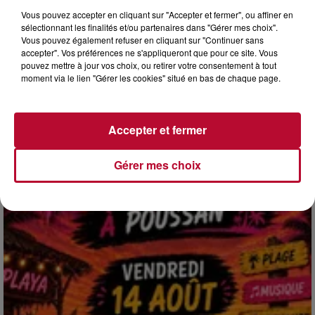
Vous pouvez accepter en cliquant sur "Accepter et fermer", ou affiner en
sélectionnant les finalités et/ou partenaires dans "Gérer mes choix".
Vous pouvez également refuser en cliquant sur "Continuer sans
accepter". Vos préférences ne s'appliqueront que pour ce site. Vous
pouvez mettre à jour vos choix, ou retirer votre consentement à tout
moment via le lien "Gérer les cookies" situé en bas de chaque page.
4 août 2026
HÉRAULT, PYRÉNÉES-ORIENTALES : TROIS
SPOTS DE SNORKELING À EXPLORER...
Accepter et fermer
Pas besoin de bouteilles de plongée lourdes ni de diplômes
complexes pour observer la vie sous-marine. Cet été, un
masque, un tuba et une paire de palmes...
Gérer mes choix