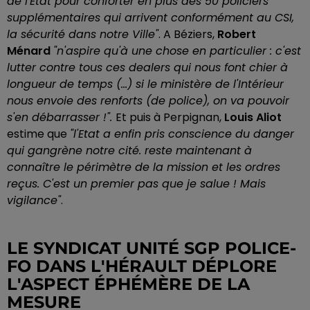
de l'État pour conforter en plus des 50 policiers
supplémentaires qui arrivent conformément au CSI,
la sécurité dans notre Ville"
. A Béziers,
Robert
Ménard
"n'aspire qu'à une chose en particulier : c'est
lutter contre tous ces dealers qui nous font chier à
longueur de temps (...) si le ministère de l'Intérieur
nous envoie des renforts (de police), on va pouvoir
s'en débarrasser !".
Et puis à Perpignan,
Louis Aliot
estime que
"l'Etat a enfin pris conscience du danger
qui gangrène notre cité. reste maintenant à
connaître le périmètre de la mission et les ordres
reçus. C'est un premier pas que je salue ! Mais
vigilance"
.
LE SYNDICAT UNITÉ SGP POLICE-
FO DANS L'HÉRAULT DÉPLORE
L'ASPECT ÉPHÉMÈRE DE LA
MESURE