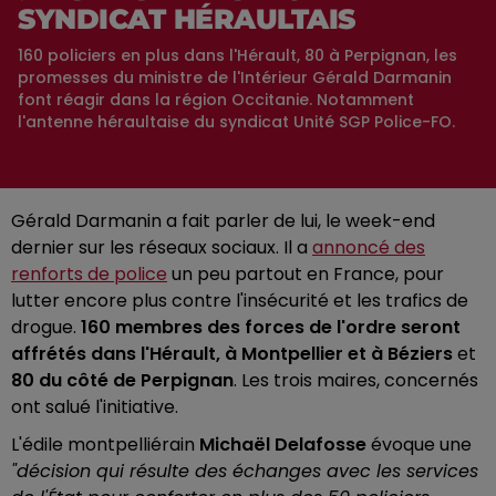
SYNDICAT HÉRAULTAIS
160 policiers en plus dans l'Hérault, 80 à Perpignan, les
promesses du ministre de l'Intérieur Gérald Darmanin
font réagir dans la région Occitanie. Notamment
l'antenne héraultaise du syndicat Unité SGP Police-FO.
Gérald Darmanin a fait parler de lui, le week-end
dernier sur les réseaux sociaux. Il a
annoncé des
renforts de police
un peu partout en France, pour
lutter encore plus contre l'insécurité et les trafics de
drogue.
160 membres des forces de l'ordre seront
affrétés dans l'Hérault, à Montpellier et à Béziers
et
80 du côté de Perpignan
. Les trois maires, concernés
ont salué l'initiative.
L'édile montpelliérain
Michaël Delafosse
évoque une
"décision qui résulte des échanges avec les services