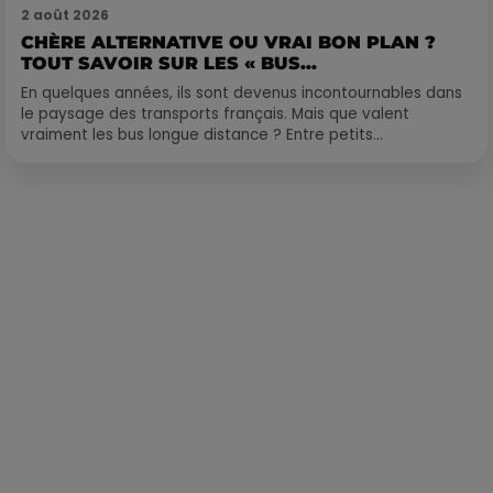
2 août 2026
CHÈRE ALTERNATIVE OU VRAI BON PLAN ?
TOUT SAVOIR SUR LES « BUS...
En quelques années, ils sont devenus incontournables dans
le paysage des transports français. Mais que valent
vraiment les bus longue distance ? Entre petits...
Publié : 5 juillet 2024 à 10h53 par Loris Galofaro