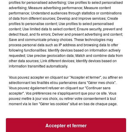
profiles for personalised advertising; Use profiles to select personalised
advertising; Measure advertising performance; Measure content
performance; Understand audiences through statistics or combinations
of data from different sources; Develop and improve services; Create
profiles to personalise content; Use profiles to select personalised
content; Use limited data to select content; Ensure security, prevent and
detect fraud, and fix errors; Deliver and present advertising and content;
Save and communicate privacy choices. These technologies may
4 août 2026
process personal data such as IP address and browsing data to offer
following functionalities: Identify devices based on information actively
HÉRAULT, PYRÉNÉES-ORIENTALES : TROIS
requested; Use precise geolocation data; Match and combine data from
SPOTS DE SNORKELING À EXPLORER...
other data sources; Link different devices; Identify devices based on
Pas besoin de bouteilles de plongée lourdes ni de diplômes
information transmitted automatically.
complexes pour observer la vie sous-marine. Cet été, un
masque, un tuba et une paire de palmes...
Vous pouvez accepter en cliquant sur "Accepter et fermer", ou affiner en
sélectionnant les finalités et/ou partenaires dans "Gérer mes choix".
Vous pouvez également refuser en cliquant sur "Continuer sans
accepter". Vos préférences ne s'appliqueront que pour ce site. Vous
pouvez mettre à jour vos choix, ou retirer votre consentement à tout
moment via le lien "Gérer les cookies" situé en bas de chaque page.
Accepter et fermer