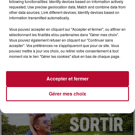
following functionalities: Identify devices based on information actively
requested; Use precise geolocation data; Match and combine data from
other data sources; Link different devices; Identify devices based on
information transmitted automatically.
Vous pouvez accepter en cliquant sur "Accepter et fermer", ou affiner en
sélectionnant les finalités et/ou partenaires dans "Gérer mes choix".
7h51
Vous pouvez également refuser en cliquant sur "Continuer sans
OCCITANIE : CET ÉTÉ, LA CRÉATION S'EXPOSE
accepter". Vos préférences ne s'appliqueront que pour ce site. Vous
DANS LES ATELIERS D'ARTISANS
pouvez mettre à jour vos choix, ou retirer votre consentement à tout
Marre des plages bondées et des visites au pas de charge
moment via le lien "Gérer les cookies" situé en bas de chaque page.
? La Chambre de Métiers et de l’Artisanat Occitanie
propose une alternative bien plus vivante :...
Accepter et fermer
Gérer mes choix