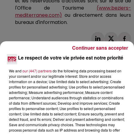
et les réservations d'activités sont sur le site de
l'Office de Tourisme
(www.beziers-
mediterranee.com)
ou directement dans leurs
bureaux d'information.
Continuer sans accepter
Le respect de votre vie privée est notre priorité
We and
our (447) partners
do the following data processing based on
your consent and/or our legitimate interest: Store and/or access
L'actu RTS dans le Sud
Voir plus
information on a device; Use limited data to select advertising; Create
profiles for personalised advertising; Use profiles to select personalised
advertising; Measure advertising performance; Measure content
performance; Understand audiences through statistics or combinations
of data from different sources; Develop and improve services; Create
profiles to personalise content; Use profiles to select personalised
content; Use limited data to select content; Ensure security, prevent and
detect fraud, and fix errors; Deliver and present advertising and content;
Save and communicate privacy choices. These technologies may
process personal data such as IP address and browsing data to offer