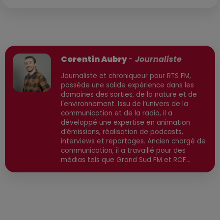
Publié : 28 juin 2026 à 15h57 par
Corentin Aubry
-
Journaliste
Journaliste et chroniqueur pour RTS FM,
possède une solide expérience dans les
domaines des sorties, de la nature et de
l'environnement. Issu de l’univers de la
communication et de la radio, il a
développé une expertise en animation
d’émissions, réalisation de podcasts,
interviews et reportages. Ancien chargé de
communication, il a travaillé pour des
médias tels que Grand Sud FM et RCF
avant de devenir consultant indépendant.
Son parcours est enrichi par une formation
en communication et technologies de
l'information, ainsi qu'en techniques de
réalisation radio. Secteurs préviligiés :
Sortie, Nature, Environnement, Culture,