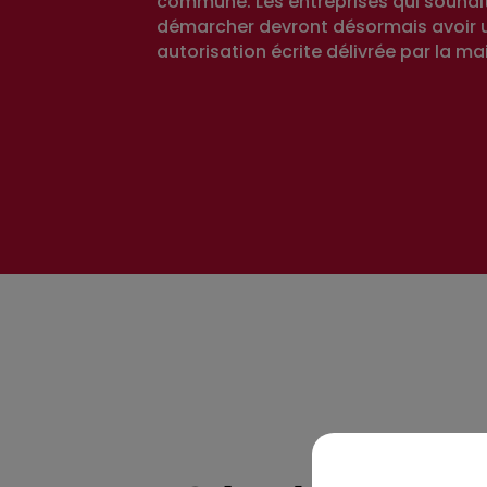
commune. Les entreprises qui souhai
démarcher devront désormais avoir 
autorisation écrite délivrée par la mai