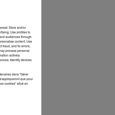
erest: Store and/or
tising; Use profiles to
tand audiences through
personalise content; Use
 fraud, and fix errors;
 may process personal
mation actively
vices; Identify devices
ES
rtenaires dans "Gérer
s'appliqueront que pour
 le
les cookies" situé en
»
que