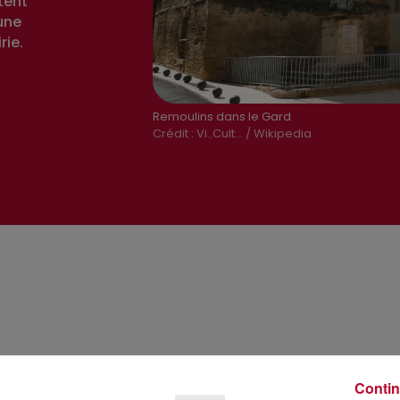
tent
une
rie.
Remoulins dans le Gard
Crédit :
Vi..Cult... / Wikipedia
Contin