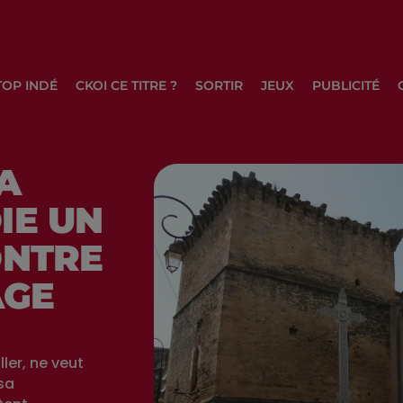
TOP INDÉ
CKOI CE TITRE ?
SORTIR
JEUX
PUBLICITÉ
A
IE UN
ONTRE
AGE
ler, ne veut
sa