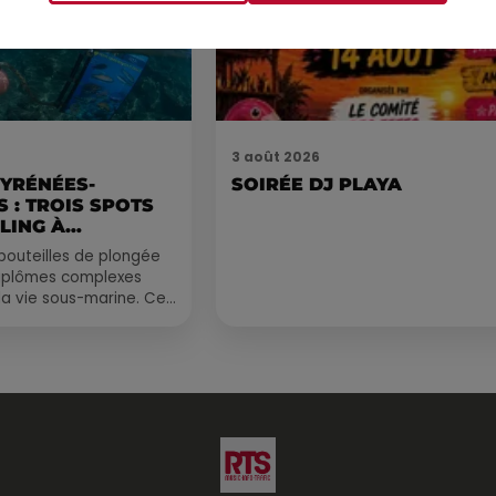
3 août 2026
PYRÉNÉES-
SOIRÉE DJ PLAYA
 : TROIS SPOTS
LING À
.
bouteilles de plongée
diplômes complexes
la vie sous-marine. Cet
, un tuba et une paire