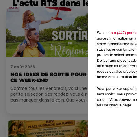
L'actu RTS dans le Sud
We and
our (447) partn
access information on a 
select personalised ad
statistics or combinatio
profiles to select person
Deliver and present adv
data such as IP address 
7 août 2026
7 août 2026
requested; Use precise g
NOS IDÉES DE SORTIE POUR
DINER CON
based on information tra
CE WEEK-END
MARSEILL
Comme tous les vendredis, voici une
Vous pouvez accepter en 
mes choix". Vous pouvez
petite sélection des rendez-vous à ne
ce site. Vous pouvez met
pas manquer dans le coin. Que vous
bas de chaque page.
ayez envie de voyager à l'autre bout
du monde,...