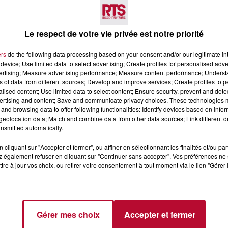
Voir plus
Le respect de votre vie privée est notre priorité
ers
do the following data processing based on your consent and/or our legitimate int
device; Use limited data to select advertising; Create profiles for personalised adver
vertising; Measure advertising performance; Measure content performance; Unders
ns of data from different sources; Develop and improve services; Create profiles to 
alised content; Use limited data to select content; Ensure security, prevent and detect
ertising and content; Save and communicate privacy choices. These technologies
and browsing data to offer following functionalities: Identify devices based on infor
6 août 2026
eolocation data; Match and combine data from other data sources; Link different de
CERT À LA MJC DE
NÎMES : « LE RÊVE DU
nsmitted automatically.
AN
GLADIATEUR » INVESTIT L
ARÈNES CES 3...
cliquant sur "Accepter et fermer", ou affiner en sélectionnant les finalités et/ou pa
 également refuser en cliquant sur "Continuer sans accepter". Vos préférences ne 
Après un franc succès l'été dernier,
tre à jour vos choix, ou retirer votre consentement à tout moment via le lien "Gérer 
spectacle « Le Rêve du gladiateur 
revient illuminer l'amphithéâtre
romain les 6, 7 et 8 août. Une fres
nocturne...
Gérer mes choix
Accepter et fermer