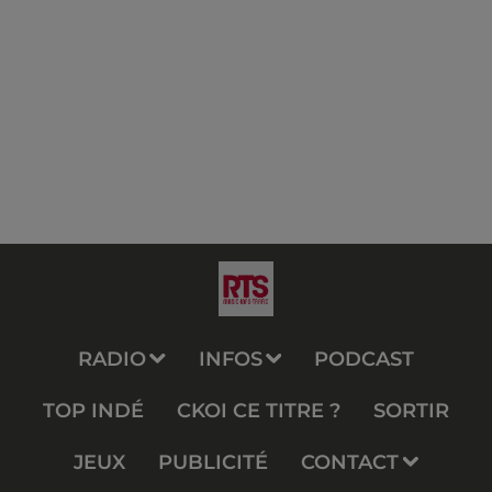
RADIO
INFOS
PODCAST
TOP INDÉ
CKOI CE TITRE ?
SORTIR
JEUX
PUBLICITÉ
CONTACT