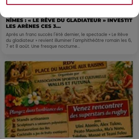
6 août 2026
NÎMES : « LE RÊVE DU GLADIATEUR » INVESTIT
LES ARÈNES CES 3...
Après un franc succès l'été dernier, le spectacle « Le Rêve
du gladiateur » revient illuminer l'amphithéâtre romain les 6,
7 et 8 août. Une fresque nocturne...