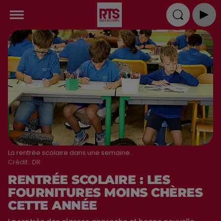
La rentrée scolaire dans une semaine.
Crédit :
DR
RENTRÉE SCOLAIRE : LES
FOURNITURES MOINS CHÈRES
CETTE ANNÉE