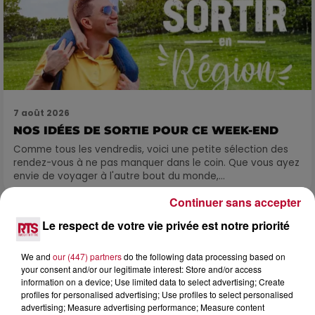
7 août 2026
NOS IDÉES DE SORTIE POUR CE WEEK-END
Comme tous les vendredis, voici une petite sélection des
rendez-vous à ne pas manquer dans le coin. Que vous ayez
envie de voyager à l'autre bout du monde,...
Continuer sans accepter
Le respect de votre vie privée est notre priorité
We and
our (447) partners
do the following data processing based on
your consent and/or our legitimate interest: Store and/or access
information on a device; Use limited data to select advertising; Create
profiles for personalised advertising; Use profiles to select personalised
advertising; Measure advertising performance; Measure content