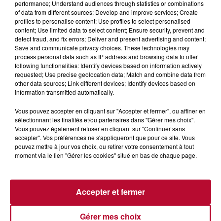
performance; Understand audiences through statistics or combinations
of data from different sources; Develop and improve services; Create
profiles to personalise content; Use profiles to select personalised
content; Use limited data to select content; Ensure security, prevent and
detect fraud, and fix errors; Deliver and present advertising and content;
Save and communicate privacy choices. These technologies may
process personal data such as IP address and browsing data to offer
7 août 2026
following functionalities: Identify devices based on information actively
requested; Use precise geolocation data; Match and combine data from
DINER CONCERT À LA MJC DE MARSEILLAN
other data sources; Link different devices; Identify devices based on
information transmitted automatically.
Vous pouvez accepter en cliquant sur "Accepter et fermer", ou affiner en
sélectionnant les finalités et/ou partenaires dans "Gérer mes choix".
Vous pouvez également refuser en cliquant sur "Continuer sans
accepter". Vos préférences ne s'appliqueront que pour ce site. Vous
pouvez mettre à jour vos choix, ou retirer votre consentement à tout
moment via le lien "Gérer les cookies" situé en bas de chaque page.
Accepter et fermer
Gérer mes choix