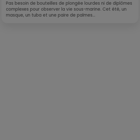
Pas besoin de bouteilles de plongée lourdes ni de diplômes
complexes pour observer la vie sous-marine. Cet été, un
masque, un tuba et une paire de palmes...
Publié : 26 août 2024 à 11h21 par Loris Galofaro