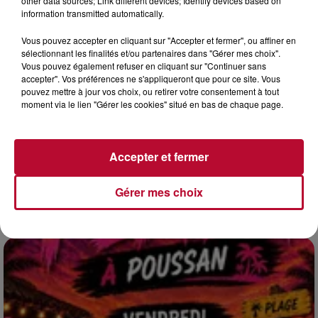
other data sources; Link different devices; Identify devices based on
information transmitted automatically.
Vous pouvez accepter en cliquant sur "Accepter et fermer", ou affiner en
sélectionnant les finalités et/ou partenaires dans "Gérer mes choix".
Vous pouvez également refuser en cliquant sur "Continuer sans
accepter". Vos préférences ne s'appliqueront que pour ce site. Vous
pouvez mettre à jour vos choix, ou retirer votre consentement à tout
moment via le lien "Gérer les cookies" situé en bas de chaque page.
4 août 2026
HÉRAULT, PYRÉNÉES-ORIENTALES : TROIS
Accepter et fermer
SPOTS DE SNORKELING À EXPLORER...
Pas besoin de bouteilles de plongée lourdes ni de diplômes
complexes pour observer la vie sous-marine. Cet été, un
Gérer mes choix
masque, un tuba et une paire de palmes...