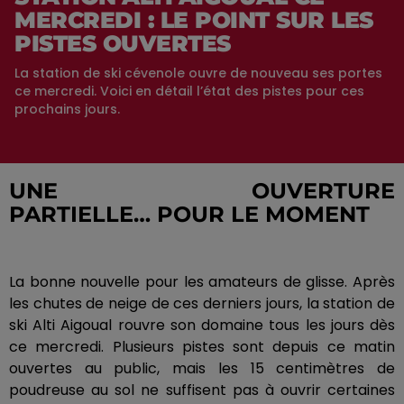
MERCREDI : LE POINT SUR LES
PISTES OUVERTES
La station de ski cévenole ouvre de nouveau ses portes
ce mercredi. Voici en détail l’état des pistes pour ces
prochains jours.
UNE OUVERTURE
PARTIELLE…
POUR
LE MOMENT
La bonne nouvelle pour les amateurs de glisse.
Après
les chutes de neige de ces derniers jours, la station de
ski
Alti
Aigoual rouvre son domaine tous les jours dès
ce mercredi.
Plusieurs pistes sont depuis ce matin
ouvertes au public, mais les 15 centimètres de
poudreuse au sol ne suffisent pas à ouvrir certaines