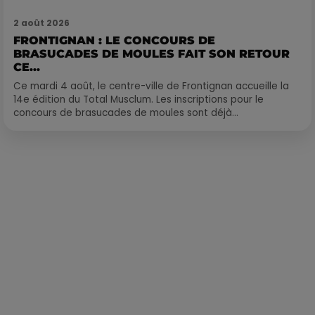
2 août 2026
FRONTIGNAN : LE CONCOURS DE
BRASUCADES DE MOULES FAIT SON RETOUR
CE...
Ce mardi 4 août, le centre-ville de Frontignan accueille la
14e édition du Total Musclum. Les inscriptions pour le
concours de brasucades de moules sont déjà...
Publié : 1er mars 2023 à 10h03 par Corentin Aubry