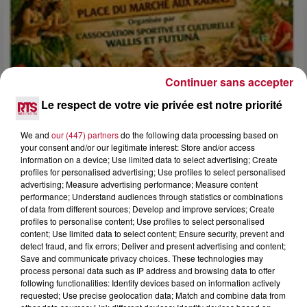
Continuer sans accepter
Le respect de votre vie privée est notre priorité
We and
our (447) partners
do the following data processing based on
your consent and/or our legitimate interest: Store and/or access
information on a device; Use limited data to select advertising; Create
profiles for personalised advertising; Use profiles to select personalised
4 août 2026
advertising; Measure advertising performance; Measure content
performance; Understand audiences through statistics or combinations
FÊTE DE LA POLYNÉSIE À VILLEVEYRAC
of data from different sources; Develop and improve services; Create
profiles to personalise content; Use profiles to select personalised
content; Use limited data to select content; Ensure security, prevent and
detect fraud, and fix errors; Deliver and present advertising and content;
Save and communicate privacy choices. These technologies may
process personal data such as IP address and browsing data to offer
following functionalities: Identify devices based on information actively
requested; Use precise geolocation data; Match and combine data from