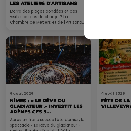
LES ATELIERS D'ARTISANS
Comme tous les
Marre des plages bondées et des
petite sélecti
visites au pas de charge ? La
pas manquer da
Chambre de Métiers et de l’Artisanat
ayez envie de 
Occitanie propose une alternative
du monde,...
bien plus vivante :...
6 août 2026
4 août 2026
NÎMES : « LE RÊVE DU
FÊTE DE LA
GLADIATEUR » INVESTIT LES
VILLEVEYR
ARÈNES CES 3...
Après un franc succès l'été dernier, le
spectacle « Le Rêve du gladiateur »
revient illuminer l'amphithéâtre