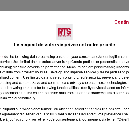
Contin
Le respect de votre vie privée est notre priorité
Voir plus
ers
do the following data processing based on your consent and/or our legitimate int
device; Use limited data to select advertising; Create profiles for personalised adver
vertising; Measure advertising performance; Measure content performance; Unders
ns of data from different sources; Develop and improve services; Create profiles to 
alised content; Use limited data to select content; Ensure security, prevent and detect
ertising and content; Save and communicate privacy choices. These technologies
and browsing data to offer following functionalities: Identify devices based on infor
eolocation data; Match and combine data from other data sources; Link different de
nsmitted automatically.
cliquant sur "Accepter et fermer", ou affiner en sélectionnant les finalités et/ou pa
 également refuser en cliquant sur "Continuer sans accepter". Vos préférences ne 
7 août 2026
tre à jour vos choix, ou retirer votre consentement à tout moment via le lien "Gérer 
 DE SORTIE POUR
DINER CONCERT À LA MJC
ND
MARSEILLAN