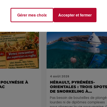
 vendredis, voici une
on des rendez-vous à ne
ns le coin. Que vous
Gérer mes choix
Accepter et fermer
voyager à l'autre bout
4 août 2026
 POLYNÉSIE À
HÉRAULT, PYRÉNÉES-
AC
ORIENTALES : TROIS SPOT
DE SNORKELING À
EXPLORER...
Pas besoin de bouteilles de plong
lourdes ni de diplômes complexes
pour observer la vie sous-marine. 