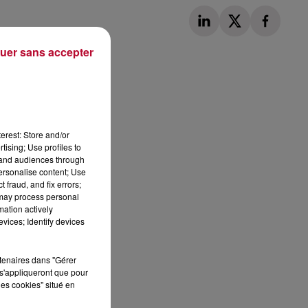
uer sans accepter
Publié : 27 mars 2023 à 10h13 par Loris
erest: Store and/or
tising; Use profiles to
tand audiences through
personalise content; Use
 fraud, and fix errors;
 may process personal
mation actively
vices; Identify devices
rtenaires dans "Gérer
s'appliqueront que pour
les cookies" situé en
 DE