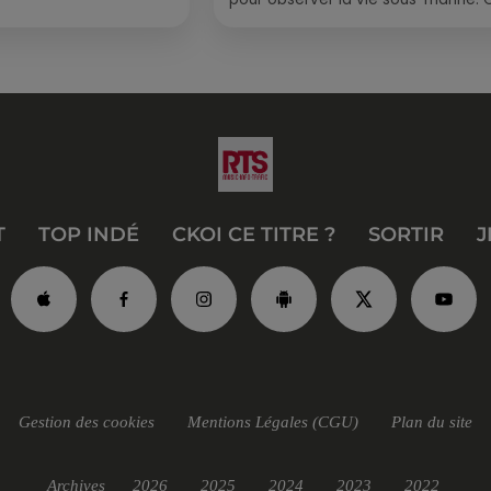
été, un masque, un tuba et une pai
de palmes...
T
TOP INDÉ
CKOI CE TITRE ?
SORTIR
J
Gestion des cookies
Mentions Légales (CGU)
Plan du site
Archives
2026
2025
2024
2023
2022