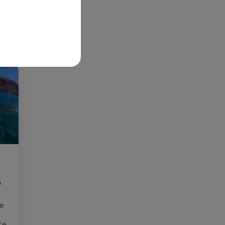
S
ée
Cet