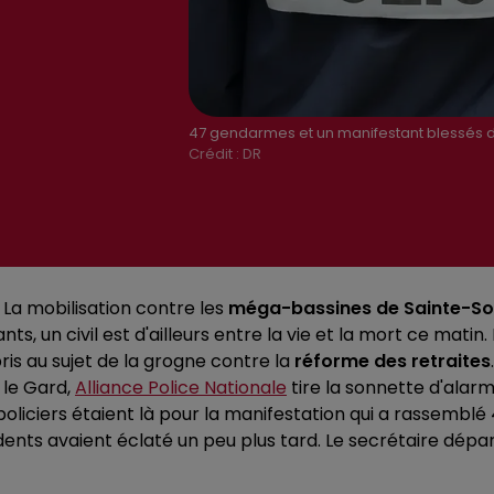
47 gendarmes et un manifestant blessés d
Crédit :
DR
La mobilisation contre les
méga-bassines de Sainte-So
, un civil est d'ailleurs entre la vie et la mort ce mati
is au sujet de la grogne contre la
réforme des retraites
 le Gard,
Alliance Police Nationale
tire la sonnette d'alarm
11 policiers étaient là pour la manifestation qui a rassemb
incidents avaient éclaté un peu plus tard. Le secrétaire d