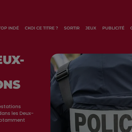
TOP INDÉ
CKOI CE TITRE ?
SORTIR
JEUX
PUBLICITÉ
EUX-
ONS
estations
dans les Deux-
, notamment