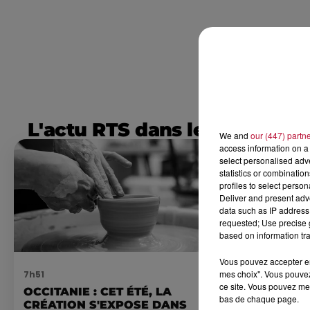
L'actu RTS dans le Sud
We and
our (447) partn
access information on a 
select personalised ad
statistics or combinatio
profiles to select person
Deliver and present adv
data such as IP address 
requested; Use precise g
based on information tra
Vous pouvez accepter en 
mes choix". Vous pouvez
7h51
7 août 2026
ce site. Vous pouvez met
OCCITANIE : CET ÉTÉ, LA
NOS IDÉES
bas de chaque page.
CRÉATION S'EXPOSE DANS
CE WEEK-E