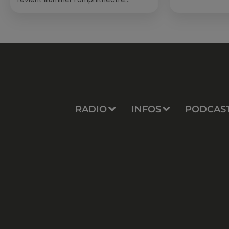
romain les 6, 7 et 8 août. Une fresque
nocturne...
RADIO
INFOS
PODCAS