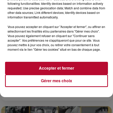
following functionalities: Identify devices based on information actively
requested; Use precise geolocation data; Match and combine data from
other data sources; Link different devices; Identify devices based on
information transmitted automatically.
Vous pouvez accepter en cliquant sur "Accepter et fermer", ou affiner en
sélectionnant les finalités et/ou partenaires dans "Gérer mes choix".
Vous pouvez également refuser en cliquant sur "Continuer sans
accepter". Vos préférences ne s'appliqueront que pour ce site. Vous
pouvez mettre à jour vos choix, ou retirer votre consentement à tout
moment via le lien "Gérer les cookies" situé en bas de chaque page.
Accepter et fermer
7 août 2026
NOS IDÉES DE SORTIE POUR CE WEEK-END
Gérer mes choix
Comme tous les vendredis, voici une petite sélection des
rendez-vous à ne pas manquer dans le coin. Que vous ayez
envie de voyager à l'autre bout du monde,...