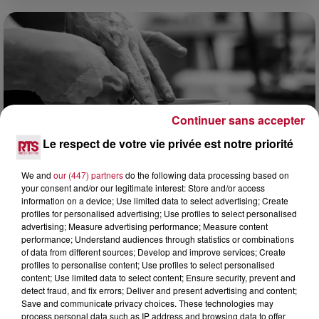
Continuer sans accepter
Le respect de votre vie privée est notre priorité
We and
our (447) partners
do the following data processing based on
your consent and/or our legitimate interest: Store and/or access
information on a device; Use limited data to select advertising; Create
8 août 2026
profiles for personalised advertising; Use profiles to select personalised
advertising; Measure advertising performance; Measure content
OCCITANIE : CET ÉTÉ, LA CRÉATION S'EXPOSE
performance; Understand audiences through statistics or combinations
DANS LES ATELIERS D'ARTISANS
of data from different sources; Develop and improve services; Create
Marre des plages bondées et des visites au pas de charge
profiles to personalise content; Use profiles to select personalised
? La Chambre de Métiers et de l’Artisanat Occitanie
content; Use limited data to select content; Ensure security, prevent and
propose une alternative bien plus vivante :...
detect fraud, and fix errors; Deliver and present advertising and content;
Save and communicate privacy choices. These technologies may
process personal data such as IP address and browsing data to offer