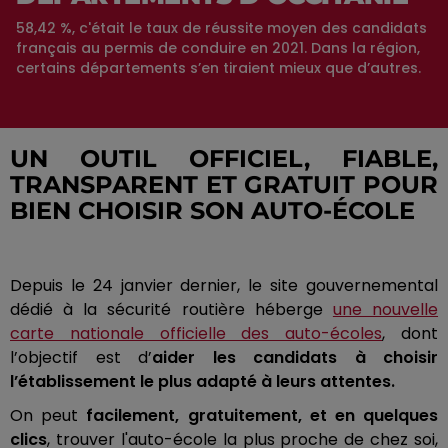
58,42 %, c'était le taux de réussite moyen des candidats
français au permis de conduire en 2021. Dans la région,
certains départements s’en tiraient mieux que d’autres.
UN OUTIL OFFICIEL, FIABLE,
TRANSPARENT ET GRATUIT POUR
BIEN CHOISIR SON AUTO-ÉCOLE
Depuis le 24 janvier dernier, le site gouvernemental
dédié à la sécurité routière
héberge
une nouvelle
carte nationale officielle des auto-écoles
, dont
l’objectif est d’
aider les candidats à choisir
l’établissement le plus adapté à leurs attentes.
On peut
facilement, gratuitement, et en quelques
clics
, trouver l'auto-école la plus proche de chez soi,