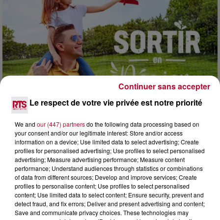
Continuer sans accepter
Le respect de votre vie privée est notre priorité
7 août 2026
NOS IDÉES DE SORTIE POUR CE WEEK-END
We and
our (447) partners
do the following data processing based on
your consent and/or our legitimate interest: Store and/or access
Comme tous les vendredis, voici une petite sélection des
information on a device; Use limited data to select advertising; Create
rendez-vous à ne pas manquer dans le coin. Que vous ayez
profiles for personalised advertising; Use profiles to select personalised
envie de voyager à l'autre bout du monde,...
advertising; Measure advertising performance; Measure content
performance; Understand audiences through statistics or combinations
of data from different sources; Develop and improve services; Create
profiles to personalise content; Use profiles to select personalised
content; Use limited data to select content; Ensure security, prevent and
detect fraud, and fix errors; Deliver and present advertising and content;
Save and communicate privacy choices. These technologies may