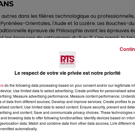
 ANS
 autres dans les filières technologique ou professionnelle,
es Pyrénées-Orientales, l'Aude et la Lozère. Les Bouches-d
aditionnelle épreuve de Philosophie avant les épreuves écri
t et les épreuves de rattrapage du 9 au 11. L'an passé, le ta
 d'Aix-Marseille.
Contin
Le respect de votre vie privée est notre priorité
ers
do the following data processing based on your consent and/or our legitimate int
device; Use limited data to select advertising; Create profiles for personalised adver
vertising; Measure advertising performance; Measure content performance; Unders
ns of data from different sources; Develop and improve services; Create profiles to 
alised content; Use limited data to select content; Ensure security, prevent and detect
Voir plus
ertising and content; Save and communicate privacy choices. These technologies
and browsing data to offer following functionalities: Identify devices based on infor
eolocation data; Match and combine data from other data sources; Link different de
nsmitted automatically.