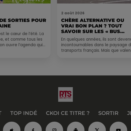
2 août 2026
 DE SORTIES POUR
CHÈRE ALTERNATIVE OU
AINE
VRAI BON PLAN ? TOUT
SAVOIR SUR LES « BUS...
st le cœur de l’été. La
e, et comme tous les
En quelques années, ils sont deven
, on ouvre l’agenda qui
incontournables dans le paysage 
 rempli ! Entre
transports français. Mais que valen
vraiment les bus longue distance ?
Entre petits...
T
TOP INDÉ
CKOI CE TITRE ?
SORTIR
J