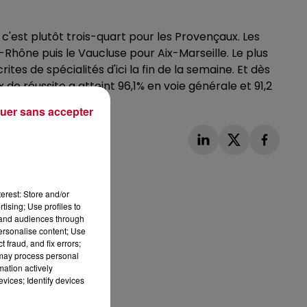
 c'est plutôt trois-quart pour les Provençaux. Les
u-Rhône puis le Vaucluse pour Aix-Marseille. Le plus
tes de spécialités d'ici la fin de la semaine. Et dès
ux de réussite a atteint 96,1% en voie générale et 91,2
uer sans accepter
erest: Store and/or
tising; Use profiles to
tand audiences through
Publié : 17 juin 2024 à 12h10 par Loris Galofaro
personalise content; Use
 fraud, and fix errors;
 may process personal
mation actively
vices; Identify devices