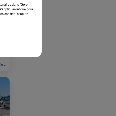
rtenaires dans "Gérer
s'appliqueront que pour
les cookies" situé en
S
ée
Cet
re