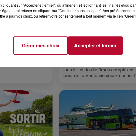
cliquant sur "Accepter et fermer", ou affiner en sélectionnant les finalités et/ou pa
 également refuser en cliquant sur "Continuer sans accepter". Vos préférences ne 
tre à jour vos choix, ou retirer votre consentement à tout moment via le lien "Gérer 
4 août 2026
 POLYNÉSIE À
HÉRAULT, PYRÉNÉES-
Gérer mes choix
Accepter et fermer
AC
ORIENTALES : TROIS SPOT
DE SNORKELING À
EXPLORER...
Pas besoin de bouteilles de plong
lourdes ni de diplômes complexes
pour observer la vie sous-marine. 
été, un masque, un tuba et une pai
de palmes...