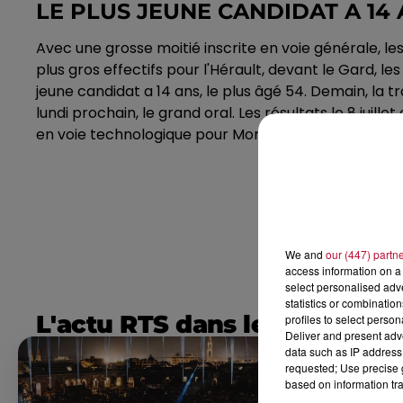
LE PLUS JEUNE CANDIDAT A 14
Avec une grosse moitié inscrite en voie générale, les
plus gros effectifs pour l'Hérault, devant le Gard, l
jeune candidat a 14 ans, le plus âgé 54. Demain, la tr
lundi prochain, le grand oral. Les résultats le 8 juille
en voie technologique pour Montpellier, 90,4 du côté
We and
our (447) partn
access information on a 
select personalised ad
statistics or combinatio
L'actu RTS dans le Sud
profiles to select person
Deliver and present adv
data such as IP address 
requested; Use precise g
based on information tra