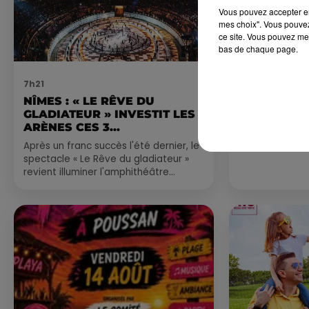
Vous pouvez accepter en 
mes choix". Vous pouvez
ce site. Vous pouvez met
bas de chaque page.
7h21
4 août 2026
NÎMES : « LE RÊVE DU
FÊTE DE LA
GLADIATEUR » INVESTIT LES
VILLEVEYR
ARÈNES CES 3...
Après un franc succès l'été dernier, le
spectacle « Le Rêve du gladiateur »
revient illuminer l'amphithéâtre
romain les 6, 7 et 8 août. Une fresque
nocturne...