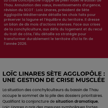
La crise conchylicole frappe de plein fouet le Bassin de
Thau. Annulation des vœux, investissements d’urgence,
révision du SCOT : Loïc Linares, président de Sète
Agglopôle Méditerranée détaille les choix faits pour
préserver la lagune et l’équilibre du territoire. Il dresse
un bilan de dix mois d'actions intenses. Face aux crises
de la conchyliculture, aux défis du logement et du recul
du trait de côte, l'élu détaille sa stratégie pour
transformer durablement le territoire d'ici la fin de
l'année 2026.
LOÏC LINARES SÈTE AGGLOPÔLE :
UNE GESTION DE CRISE MUSCLÉE
La situation des conchyliculteurs du bassin de Thau
occupe le sommet de la pile des dossiers prioritaires.
Qualifiant la conjoncture de
situation dramatique
,
Loïc Linares a pris des mesures symboliques fortes,