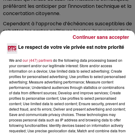
préférant les anticiper par l'innovation technique et la
concertation citoyenne.
Cependant à l’approche d’échéances susceptibles de
rebattre les cartes politiques locales, la question de la
Continuer sans accepter
continuité des politiques publiques se pose avec
acuité. Les choix engagés sur l’eau, la lagune, le foncier
Le respect de votre vie privée est notre priorité
ou les mobilités s’inscrivent dans des temporalités
longues, souvent incompatibles avec le rythme des
We and
our (447) partners
do the following data processing based on
your consent and/or our legitimate interest: Store and/or access
mandats électoraux.
information on a device; Use limited data to select advertising; Create
profiles for personalised advertising; Use profiles to select personalised
Dans un territoire exposé à de fortes contraintes
advertising; Measure advertising performance; Measure content
environnementales, l’enjeu dépasse les clivages. Il
performance; Understand audiences through statistics or combinations
s’agit de savoir si les décisions structurantes pourront
of data from different sources; Develop and improve services; Create
profiles to personalise content; Use profiles to select personalised
être poursuivies dans la durée ou si les alternances
content; Use limited data to select content; Ensure security, prevent and
successives continueront d’interrompre, d’ajuster ou
detect fraud, and fix errors; Deliver and present advertising and content;
de redéfinir les orientations. Un point central pour le
Save and communicate privacy choices. These technologies may
process personal data such as IP address and browsing data to offer
Bassin de Thau, où l’anticipation conditionne
following functionalities: Identify devices based on information actively
désormais la capacité à éviter des choix subis.
requested; Use precise geolocation data; Match and combine data from