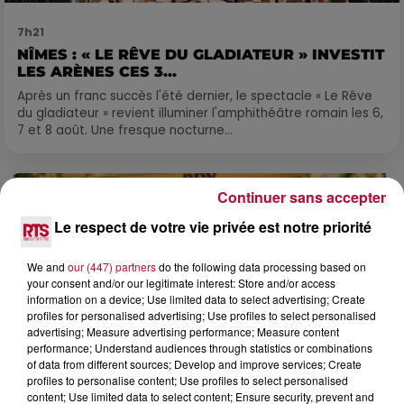
7h21
NÎMES : « LE RÊVE DU GLADIATEUR » INVESTIT
LES ARÈNES CES 3...
Après un franc succès l'été dernier, le spectacle « Le Rêve
du gladiateur » revient illuminer l'amphithéâtre romain les 6,
7 et 8 août. Une fresque nocturne...
Continuer sans accepter
Le respect de votre vie privée est notre priorité
We and
our (447) partners
do the following data processing based on
your consent and/or our legitimate interest: Store and/or access
information on a device; Use limited data to select advertising; Create
profiles for personalised advertising; Use profiles to select personalised
advertising; Measure advertising performance; Measure content
performance; Understand audiences through statistics or combinations
of data from different sources; Develop and improve services; Create
profiles to personalise content; Use profiles to select personalised
content; Use limited data to select content; Ensure security, prevent and