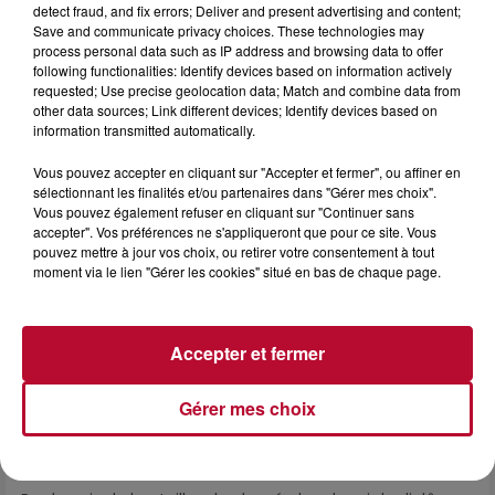
detect fraud, and fix errors; Deliver and present advertising and content;
4 août 2026
Save and communicate privacy choices. These technologies may
process personal data such as IP address and browsing data to offer
FÊTE DE LA POLYNÉSIE À VILLEVEYRAC
following functionalities: Identify devices based on information actively
requested; Use precise geolocation data; Match and combine data from
other data sources; Link different devices; Identify devices based on
information transmitted automatically.
Vous pouvez accepter en cliquant sur "Accepter et fermer", ou affiner en
sélectionnant les finalités et/ou partenaires dans "Gérer mes choix".
Vous pouvez également refuser en cliquant sur "Continuer sans
accepter". Vos préférences ne s'appliqueront que pour ce site. Vous
pouvez mettre à jour vos choix, ou retirer votre consentement à tout
moment via le lien "Gérer les cookies" situé en bas de chaque page.
Accepter et fermer
Gérer mes choix
4 août 2026
HÉRAULT, PYRÉNÉES-ORIENTALES : TROIS
SPOTS DE SNORKELING À EXPLORER...