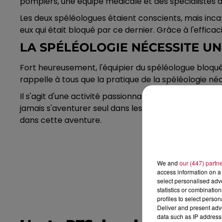
pompiers, une équipe médicale et des spécialistes de 
Les deux spéléologues étaient conscients, mais incapa
eux qui était bloqué par ce dernier. Grâce à l'efficac
LA SPÉLÉOLOGIE NÉCESSITE U
Fort heureusement, l'équipier du spéléologue bloqu
rappelle à tous que la pratique de la spéléologie n
Il s'agit d'une activité passionnante qui permet de 
jamais s'aventurer seul dans les grottes et les ca
dans cette aventure.
We and
our (447) partn
access information on a 
select personalised ad
statistics or combinatio
profiles to select person
Deliver and present adv
data such as IP address 