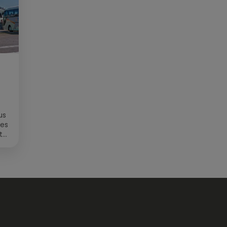
us
des
t