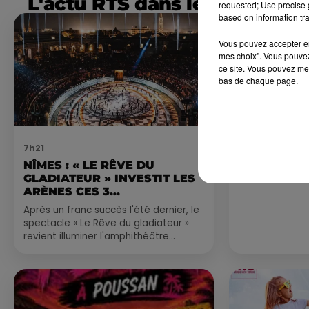
L'actu RTS dans le Sud
requested; Use precise g
based on information tra
Vous pouvez accepter en 
mes choix". Vous pouvez
ce site. Vous pouvez met
bas de chaque page.
7h21
4 août 2026
NÎMES : « LE RÊVE DU
FÊTE DE LA
GLADIATEUR » INVESTIT LES
VILLEVEYR
ARÈNES CES 3...
Après un franc succès l'été dernier, le
spectacle « Le Rêve du gladiateur »
revient illuminer l'amphithéâtre
romain les 6, 7 et 8 août. Une fresque
nocturne...