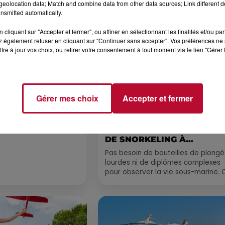
eolocation data; Match and combine data from other data sources; Link different de
Voir plus
nsmitted automatically.
cliquant sur "Accepter et fermer", ou affiner en sélectionnant les finalités et/ou pa
 également refuser en cliquant sur "Continuer sans accepter". Vos préférences ne 
tre à jour vos choix, ou retirer votre consentement à tout moment via le lien "Gérer 
Gérer mes choix
Accepter et fermer
4 août 2026
 POLYNÉSIE À
HÉRAULT, PYRÉNÉES-
AC
ORIENTALES : TROIS SPOT
DE SNORKELING À
EXPLORER...
Pas besoin de bouteilles de plong
lourdes ni de diplômes complexes
pour observer la vie sous-marine. 
été, un masque, un tuba et une pai
de palmes...