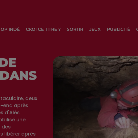
TOP INDÉ
CKOI CE TITRE ?
SORTIR
JEUX
PUBLICITÉ
 DE
 DANS
taculaire, deux
k-end après
s d'Alès
bilisé une
 des
s libérer après