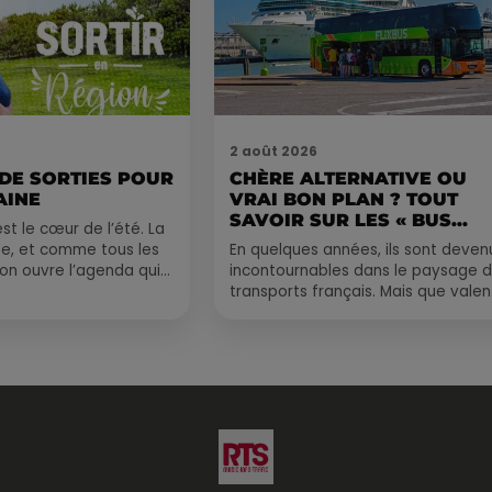
2 août 2026
 DE SORTIES POUR
CHÈRE ALTERNATIVE OU
AINE
VRAI BON PLAN ? TOUT
SAVOIR SUR LES « BUS...
st le cœur de l’été. La
e, et comme tous les
En quelques années, ils sont deven
, on ouvre l’agenda qui
incontournables dans le paysage 
 rempli ! Entre
transports français. Mais que valen
vraiment les bus longue distance ?
Entre petits...