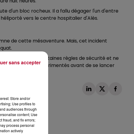
uré huit heures.
e d'un bloc rocheux. Il a fallu dégager l'un d'entre
 héliporté vers le centre hospitalier d'Alès.
emne de cette mésaventure. Mais, cet incident
quat.
pendant respecter certaines règles de sécurité et ne
uer sans accepter
e professionnels expérimentés avant de se lancer
erest: Store and/or
tising; Use profiles to
tand audiences through
personalise content; Use
 fraud, and fix errors;
 may process personal
Publié : 17 juillet 2023 à 11h10 par Loris
mation actively