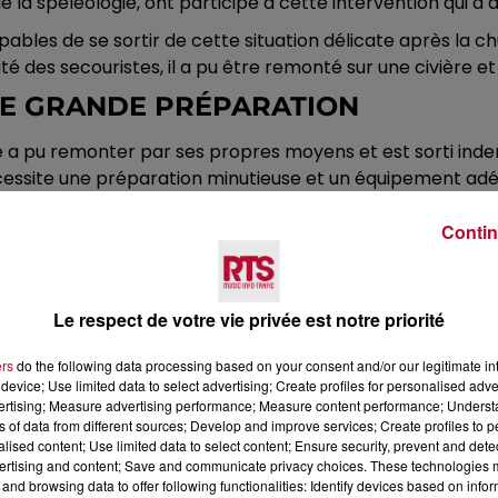
la spéléologie, ont participé à cette intervention qui a d
bles de se sortir de cette situation délicate après la chut
ité des secouristes, il a pu être remonté sur une civière et
NE GRANDE PRÉPARATION
é a pu remonter par ses propres moyens et est sorti ind
écessite une préparation minutieuse et un équipement adé
découvrir des paysages souterrains fascinants, il faut ce
Contin
vités. Il est également recommandé de se former auprès d
Le respect de votre vie privée est notre priorité
ers
do the following data processing based on your consent and/or our legitimate int
device; Use limited data to select advertising; Create profiles for personalised adver
vertising; Measure advertising performance; Measure content performance; Unders
ns of data from different sources; Develop and improve services; Create profiles to 
alised content; Use limited data to select content; Ensure security, prevent and detect
ertising and content; Save and communicate privacy choices. These technologies
and browsing data to offer following functionalities: Identify devices based on infor