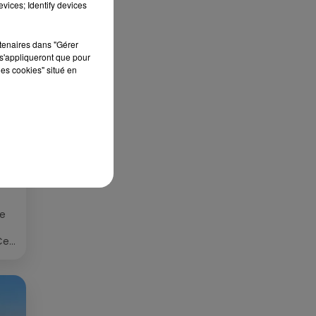
vices; Identify devices
rtenaires dans "Gérer
s'appliqueront que pour
les cookies" situé en
S
ée
Cet
re