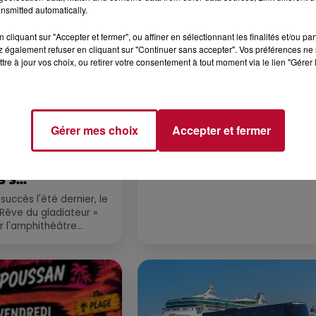
nsmitted automatically.
cliquant sur "Accepter et fermer", ou affiner en sélectionnant les finalités et/ou pa
 également refuser en cliquant sur "Continuer sans accepter". Vos préférences ne 
tre à jour vos choix, ou retirer votre consentement à tout moment via le lien "Gérer 
Gérer mes choix
Accepter et fermer
4 août 2026
LE RÊVE DU
FÊTE DE LA POLYNÉSIE À
 » INVESTIT LES
VILLEVEYRAC
 3...
succès l'été dernier, le
 Rêve du gladiateur »
er l'amphithéâtre
 et 8 août. Une fresque