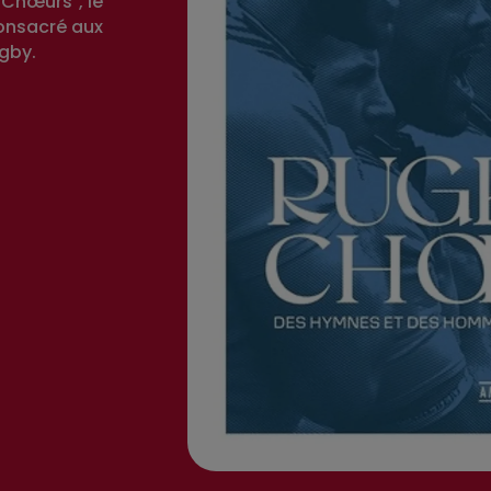
Chœurs", le
consacré aux
gby.