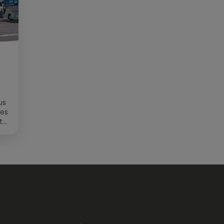
us
des
t