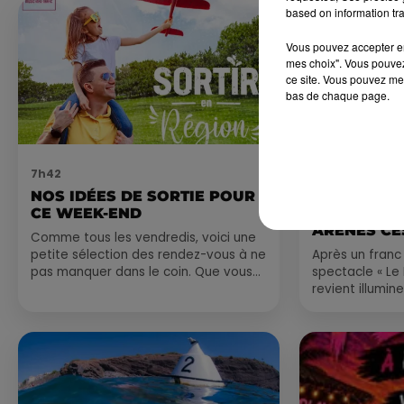
based on information tra
Vous pouvez accepter en 
mes choix". Vous pouvez
ce site. Vous pouvez met
bas de chaque page.
7h42
6 août 2026
NOS IDÉES DE SORTIE POUR
NÎMES : « 
CE WEEK-END
GLADIATEUR
ARÈNES CES
Comme tous les vendredis, voici une
petite sélection des rendez-vous à ne
Après un franc 
pas manquer dans le coin. Que vous
spectacle « Le
ayez envie de voyager à l'autre bout
revient illumin
du monde,...
romain les 6, 7
nocturne...