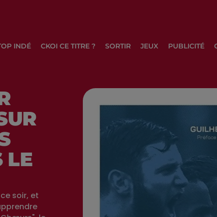
TOP INDÉ
CKOI CE TITRE ?
SORTIR
JEUX
PUBLICITÉ
R
SUR
S
 LE
e soir, et
 apprendre