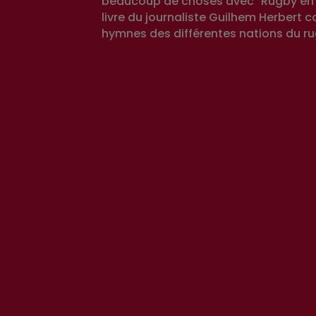
beaucoup de choses avec "Rugby en 
livre du journaliste Guilhem Herbert 
hymnes des différentes nations du ru