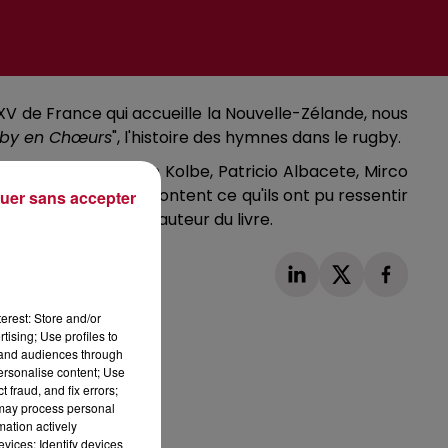
XV de France qui accueille la Nouvelle-Zélande, nous
by en Chœurs
", l'histoire des hymnes dans le rugby.
ires
tels que Cheslin Kolbe, Patricio Albacete, Mirco
sautoir. « Ils me racontent ce qu'ils ont pu ressentir
uer sans accepter
 riche » explique l'auteur du livre.
erest: Store and/or
tising; Use profiles to
tand audiences through
personalise content; Use
 fraud, and fix errors;
Publié : 8 septembre 2023 à 16h15 par Corentin A
 may process personal
mation actively
vices; Identify devices