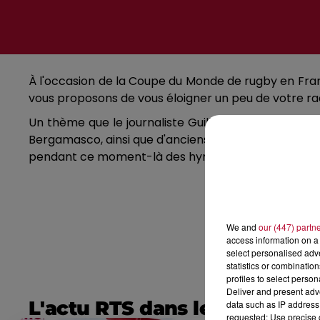
À l'occasion de la Coupe du Monde de rugby en Franc
vous proposons de vous éloigner un peu de votre radio
Un thème que le journaliste Guilhem Herbert rend
Bergamasco, ainsi que d'anciens internationaux frança
pendant ce moment-là des hymnes. Ça peut être de la f
We and
our (447) partn
access information on a 
select personalised ad
statistics or combinatio
profiles to select person
Deliver and present adv
L'actu RTS dans le Sud
data such as IP address 
requested; Use precise g