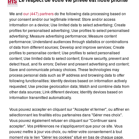
We and
our (447) partners
do the following data processing based on
your consent and/or our legitimate interest: Store and/or access
information on a device; Use limited data to select advertising; Create
profiles for personalised advertising; Use profiles to select personalised
advertising; Measure advertising performance; Measure content
performance; Understand audiences through statistics or combinations
of data from different sources; Develop and improve services; Create
profiles to personalise content; Use profiles to select personalised
content; Use limited data to select content; Ensure security, prevent and
detect fraud, and fix errors; Deliver and present advertising and content;
31 juillet 2026
Save and communicate privacy choices. These technologies may
Sète : les temps forts de la 282e fête de la
process personal data such as IP address and browsing data to offer
Saint-Louis
following functionalities: Identify devices based on information actively
requested; Use precise geolocation data; Match and combine data from
other data sources; Link different devices; Identify devices based on
information transmitted automatically.
Vous pouvez accepter en cliquant sur "Accepter et fermer", ou affiner en
sélectionnant les finalités et/ou partenaires dans "Gérer mes choix".
Vous pouvez également refuser en cliquant sur "Continuer sans
accepter". Vos préférences ne s'appliqueront que pour ce site. Vous
pouvez mettre à jour vos choix, ou retirer votre consentement à tout
moment via le lien "Gérer les cookies" situé en bas de chaque page.