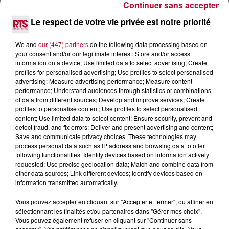
Continuer sans accepter
Le respect de votre vie privée est notre priorité
8 août 2026
We and
our (447) partners
do the following data processing based on
OCCITANIE : CET ÉTÉ, LA CRÉATION S'EXPOSE
your consent and/or our legitimate interest: Store and/or access
DANS LES ATELIERS D'ARTISANS
information on a device; Use limited data to select advertising; Create
Marre des plages bondées et des visites au pas de charge
profiles for personalised advertising; Use profiles to select personalised
? La Chambre de Métiers et de l’Artisanat Occitanie
advertising; Measure advertising performance; Measure content
propose une alternative bien plus vivante :...
performance; Understand audiences through statistics or combinations
of data from different sources; Develop and improve services; Create
profiles to personalise content; Use profiles to select personalised
content; Use limited data to select content; Ensure security, prevent and
detect fraud, and fix errors; Deliver and present advertising and content;
Save and communicate privacy choices. These technologies may
process personal data such as IP address and browsing data to offer
following functionalities: Identify devices based on information actively
requested; Use precise geolocation data; Match and combine data from
other data sources; Link different devices; Identify devices based on
information transmitted automatically.
Vous pouvez accepter en cliquant sur "Accepter et fermer", ou affiner en
sélectionnant les finalités et/ou partenaires dans "Gérer mes choix".
Vous pouvez également refuser en cliquant sur "Continuer sans