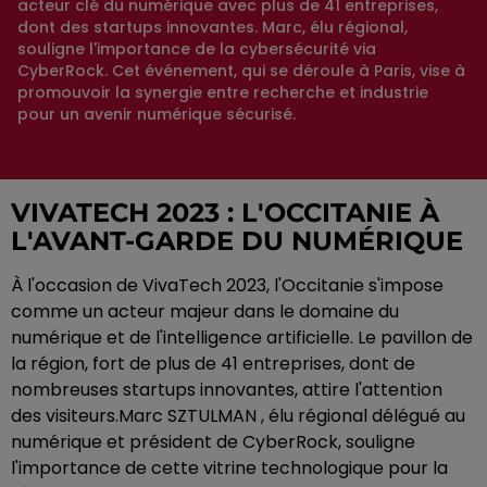
acteur clé du numérique avec plus de 41 entreprises,
dont des startups innovantes. Marc, élu régional,
souligne l'importance de la cybersécurité via
CyberRock. Cet événement, qui se déroule à Paris, vise à
promouvoir la synergie entre recherche et industrie
pour un avenir numérique sécurisé.
VIVATECH 2023 : L'OCCITANIE À
L'AVANT-GARDE DU NUMÉRIQUE
À l'occasion de VivaTech 2023, l'Occitanie s'impose
comme un acteur majeur dans le domaine du
numérique et de l'intelligence artificielle. Le pavillon de
la région, fort de plus de 41 entreprises, dont de
nombreuses startups innovantes, attire l'attention
des visiteurs.Marc SZTULMAN , élu régional délégué au
numérique et président de CyberRock, souligne
l'importance de cette vitrine technologique pour la