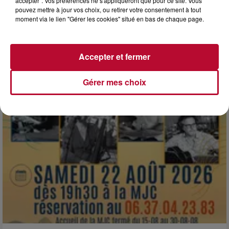
accepter". Vos préférences ne s'appliqueront que pour ce site. Vous
pouvez mettre à jour vos choix, ou retirer votre consentement à tout
moment via le lien "Gérer les cookies" situé en bas de chaque page.
7 août 2026
NOS IDÉES DE SORTIE POUR CE WEEK-END
Comme tous les vendredis, voici une petite sélection des
Accepter et fermer
rendez-vous à ne pas manquer dans le coin. Que vous ayez
envie de voyager à l'autre bout du monde,...
Gérer mes choix