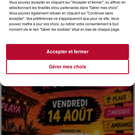
Vous pouvez accepter en cliquant sur "Accepter et fermer", ou affiner en
sélectionnant les finalités et/ou partenaires dans "Gérer mes choix".
Vous pouvez également refuser en cliquant sur "Continuer sans
accepter". Vos préférences ne s'appliqueront que pour ce site. Vous
4 août 2026
pouvez mettre à jour vos choix, ou retirer votre consentement à tout
HÉRAULT, PYRÉNÉES-ORIENTALES : TROIS
moment via le lien "Gérer les cookies" situé en bas de chaque page.
SPOTS DE SNORKELING À EXPLORER...
Pas besoin de bouteilles de plongée lourdes ni de diplômes
complexes pour observer la vie sous-marine. Cet été, un
Accepter et fermer
masque, un tuba et une paire de palmes...
Gérer mes choix