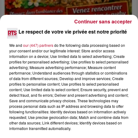
Continuer sans accepter
Le respect de votre vie privée est notre priorité
We and
our (447) partners
do the following data processing based on
4 août 2026
your consent and/or our legitimate interest: Store and/or access
information on a device; Use limited data to select advertising; Create
FÊTE DE LA POLYNÉSIE À VILLEVEYRAC
profiles for personalised advertising; Use profiles to select personalised
advertising; Measure advertising performance; Measure content
performance; Understand audiences through statistics or combinations
of data from different sources; Develop and improve services; Create
profiles to personalise content; Use profiles to select personalised
content; Use limited data to select content; Ensure security, prevent and
detect fraud, and fix errors; Deliver and present advertising and content;
Save and communicate privacy choices. These technologies may
process personal data such as IP address and browsing data to offer
following functionalities: Identify devices based on information actively
requested; Use precise geolocation data; Match and combine data from
other data sources; Link different devices; Identify devices based on
information transmitted automatically.