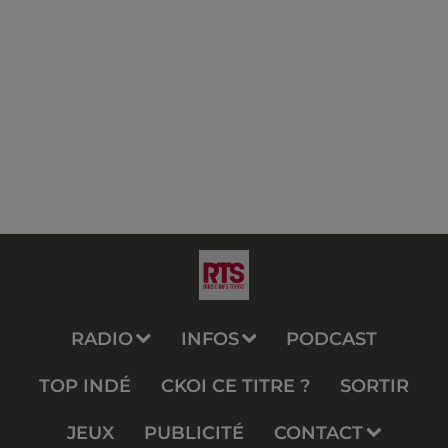
RADIO
INFOS
PODCAST
TOP INDÉ
CKOI CE TITRE ?
SORTIR
JEUX
PUBLICITÉ
CONTACT