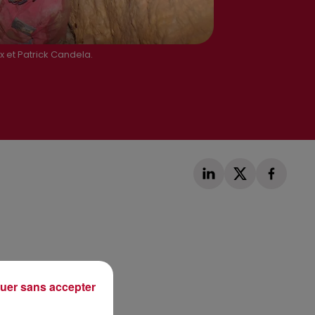
 et Patrick Candela.
Publié : 28 janvier 2022 à 11h29 par Loris
uer sans accepter