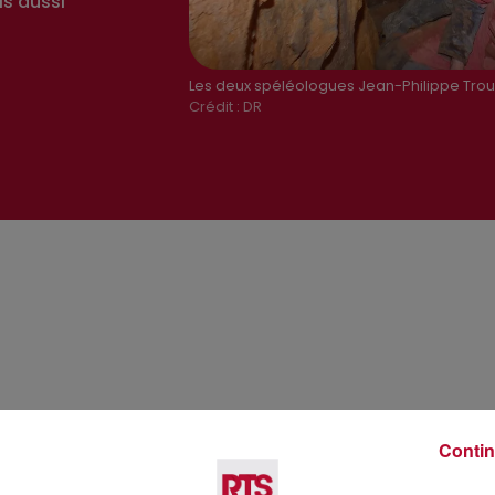
is aussi
Les deux spéléologues Jean-Philippe Troux
Crédit :
DR
Contin
Voir plus