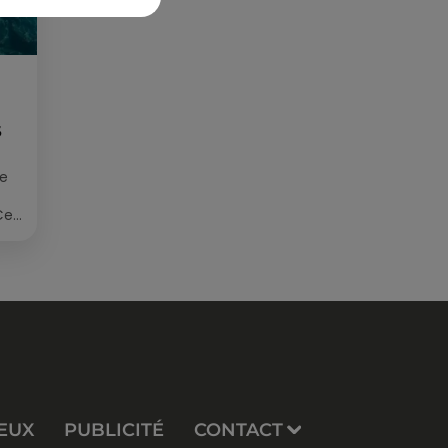
S
ée
Cet
re
EUX
PUBLICITÉ
CONTACT