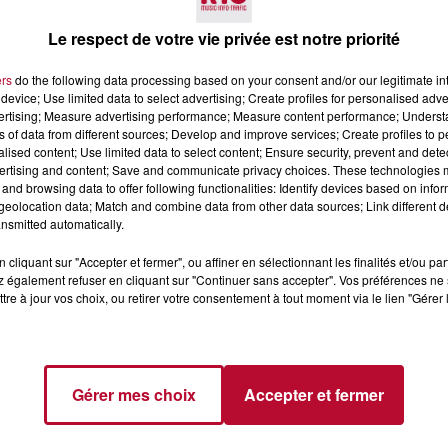
Le respect de votre vie privée est notre priorité
ers
do the following data processing based on your consent and/or our legitimate int
device; Use limited data to select advertising; Create profiles for personalised adver
vertising; Measure advertising performance; Measure content performance; Unders
ns of data from different sources; Develop and improve services; Create profiles to 
alised content; Use limited data to select content; Ensure security, prevent and detect
7 août 2026
ertising and content; Save and communicate privacy choices. These technologies
and browsing data to offer following functionalities: Identify devices based on infor
 DE SORTIE POUR
DINER CONCERT À LA MJC
eolocation data; Match and combine data from other data sources; Link different de
ND
MARSEILLAN
nsmitted automatically.
 vendredis, voici une
on des rendez-vous à ne
cliquant sur "Accepter et fermer", ou affiner en sélectionnant les finalités et/ou pa
ns le coin. Que vous
 également refuser en cliquant sur "Continuer sans accepter". Vos préférences ne 
voyager à l'autre bout
tre à jour vos choix, ou retirer votre consentement à tout moment via le lien "Gérer 
Gérer mes choix
Accepter et fermer