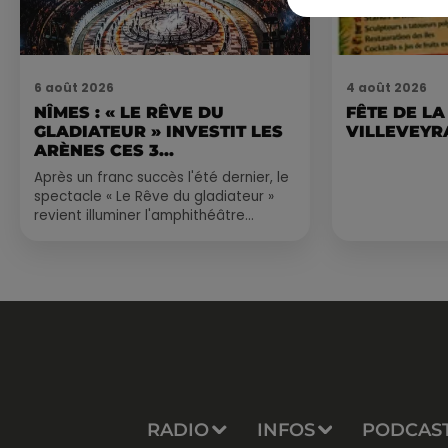
6 août 2026
4 août 2026
NÎMES : « LE RÊVE DU
FÊTE DE LA
GLADIATEUR » INVESTIT LES
VILLEVEYR
ARÈNES CES 3...
Après un franc succès l'été dernier, le
spectacle « Le Rêve du gladiateur »
revient illuminer l'amphithéâtre
romain les 6, 7 et 8 août. Une fresque
nocturne...
RADIO
INFOS
PODCAS