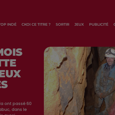
TOP INDÉ
CKOI CE TITRE ?
SORTIR
JEUX
PUBLICITÉ
MOIS
TTE
DEUX
ES
la ont passé 60
abuc, dans le