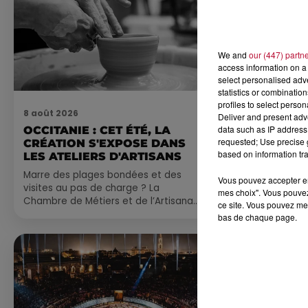
We and
our (447) partn
access information on a 
select personalised ad
statistics or combinatio
profiles to select person
8 août 2026
7 août 2026
Deliver and present adv
data such as IP address 
OCCITANIE : CET ÉTÉ, LA
NOS IDÉES
requested; Use precise g
CRÉATION S'EXPOSE DANS
CE WEEK-E
based on information tra
LES ATELIERS D'ARTISANS
Comme tous les
Marre des plages bondées et des
petite sélecti
Vous pouvez accepter en 
visites au pas de charge ? La
pas manquer da
mes choix". Vous pouvez
Chambre de Métiers et de l’Artisanat
ayez envie de 
ce site. Vous pouvez met
Occitanie propose une alternative
du monde,...
bas de chaque page.
bien plus vivante :...