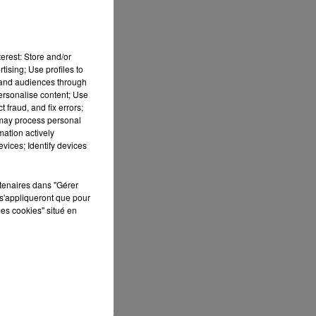
erest: Store and/or
tising; Use profiles to
tand audiences through
personalise content; Use
 fraud, and fix errors;
 may process personal
mation actively
 DE
vices; Identify devices
rtenaires dans "Gérer
s'appliqueront que pour
les cookies" situé en