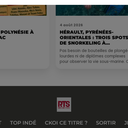
4 août 2026
 POLYNÉSIE À
HÉRAULT, PYRÉNÉES-
AC
ORIENTALES : TROIS SPOT
DE SNORKELING À
EXPLORER...
Pas besoin de bouteilles de plong
lourdes ni de diplômes complexes
pour observer la vie sous-marine. 
été, un masque, un tuba et une pai
de palmes...
T
TOP INDÉ
CKOI CE TITRE ?
SORTIR
J