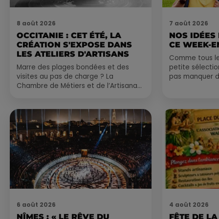
8 août 2026
7 août 2026
OCCITANIE : CET ÉTÉ, LA
NOS IDÉES
CRÉATION S'EXPOSE DANS
CE WEEK-E
LES ATELIERS D'ARTISANS
Comme tous les
Marre des plages bondées et des
petite sélecti
visites au pas de charge ? La
pas manquer da
Chambre de Métiers et de l’Artisanat
ayez envie de 
Occitanie propose une alternative
du monde,...
bien plus vivante :...
6 août 2026
4 août 2026
NÎMES : « LE RÊVE DU
FÊTE DE LA