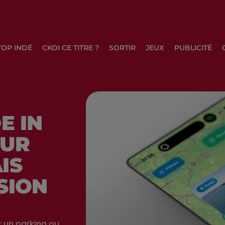
TOP INDÉ
CKOI CE TITRE ?
SORTIR
JEUX
PUBLICITÉ
E IN
OUR
IS
SION
r un parking ou