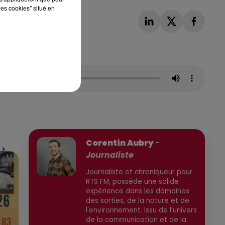
les cookies" situé en
Publié : 14 mai 2026 à 17h30 par
Corentin Aubry
-
Journaliste
Journaliste et chroniqueur pour
RTS FM, possède une solide
expérience dans les domaines
des sorties, de la nature et de
l'environnement. Issu de l’univers
de la communication et de la