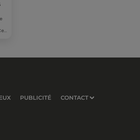
S
ée
Cet
re
EUX
PUBLICITÉ
CONTACT