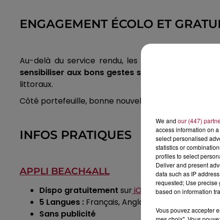
ENGAGEMENT ÉCOLO ET GRATUI
Au-delà du service rendu, les créateurs ont voul
sensibiliser aux bons gestes sur le sable.
Un parte
littoraux.
Côté portefeuille, bonne nouvelle :
l’application est
We and
our (447) partn
access information on a 
INFOS PRATIQUES
select personalised ad
statistics or combinatio
profiles to select person
Deliver and present adv
APPLI BEACH4ALL
data such as IP address 
requested; Use precise g
Dispo gratuitement
sur
iOS
et
Android
based on information tra
5 Langues :
Français, Anglais, Allemand, Espagn
Vous pouvez accepter en 
Sans publicité
mes choix". Vous pouvez