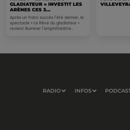
GLADIATEUR » INVESTIT LES
VILLEVEYR
ARÈNES CES 3...
Après un franc succès l'été dernier, le
spectacle « Le Rêve du gladiateur »
revient illuminer l'amphithéâtre
romain les 6, 7 et 8 août. Une fresque
nocturne...
RADIO
INFOS
PODCAS