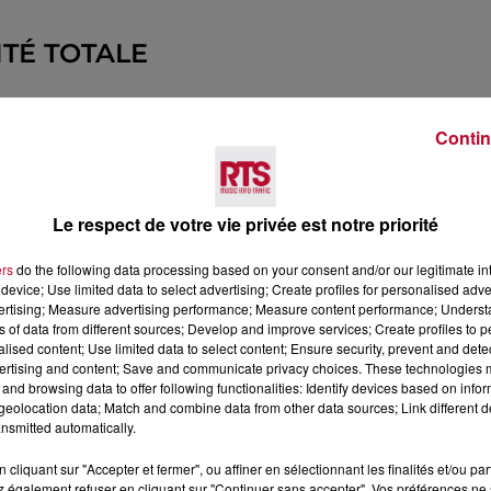
TÉ TOTALE
u intégrer une dimension éthique.
L'application intèg
Contin
nariat a d'ailleurs été noué avec l'ONG biterroise Proj
Le respect de votre vie privée est notre priorité
 entièrement gratuite et sans publicité
, disponible sur to
ers
do the following data processing based on your consent and/or our legitimate int
device; Use limited data to select advertising; Create profiles for personalised adver
vertising; Measure advertising performance; Measure content performance; Unders
ns of data from different sources; Develop and improve services; Create profiles to 
alised content; Use limited data to select content; Ensure security, prevent and detect
ertising and content; Save and communicate privacy choices. These technologies
and browsing data to offer following functionalities: Identify devices based on infor
eolocation data; Match and combine data from other data sources; Link different de
nsmitted automatically.
ol, Italien (avec module de traduction automatique pour l
cliquant sur "Accepter et fermer", ou affiner en sélectionnant les finalités et/ou pa
 également refuser en cliquant sur "Continuer sans accepter". Vos préférences ne 