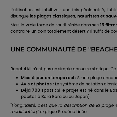
L’utilisation est intuitive : une fois géolocalisé, 
distingue
les plages classiques, naturistes et sau
Mais la vraie force de l’outil réside dans ses
15 filtr
contraire, un coin totalement désert ? Il suffit de coch
UNE COMMUNAUTÉ DE "BEACHE
Beach4All n’est pas un simple annuaire statique. Ce s
Mise à jour en temps réel :
Si une plage annonc
Avis et photos :
Le système de notation classiq
Déjà 700 spots :
Si le projet est né dans le Ba
pépites à Bora Bora ou au Japon).
"
L'originalité, c'est que la description de la pla
modification,
" explique Frédéric Linée.