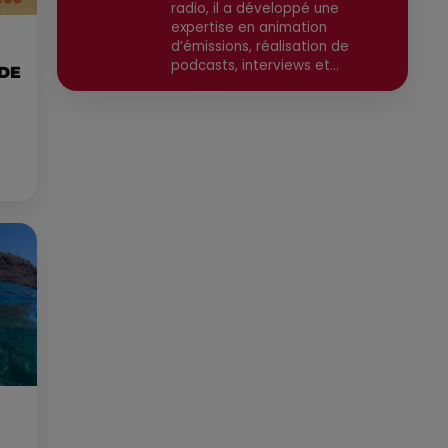
radio, il a développé une
expertise en animation
d’émissions, réalisation de
podcasts, interviews et
 DE
reportages. Ancien chargé de
communication, il a travaillé
pour des médias tels que Grand
Sud FM et RCF avant de devenir
consultant indépendant. Son
parcours est enrichi par une
formation en communication et
technologies de l'information,
ainsi qu'en techniques de
réalisation radio. Secteurs
préviligiés : Sortie, Nature,
Environnement, Culture, Social,
Divertissement