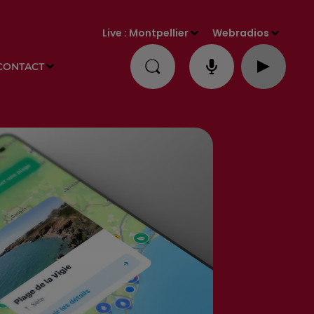
Live :
Montpellier
Webradios
CONTACT