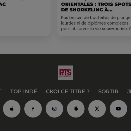
AC
ORIENTALES : TROIS SPOT
DE SNORKELING À
EXPLORER...
Pas besoin de bouteilles de plong
lourdes ni de diplômes complexes
pour observer la vie sous-marine. 
été, un masque, un tuba et une pai
de palmes...
T
TOP INDÉ
CKOI CE TITRE ?
SORTIR
J