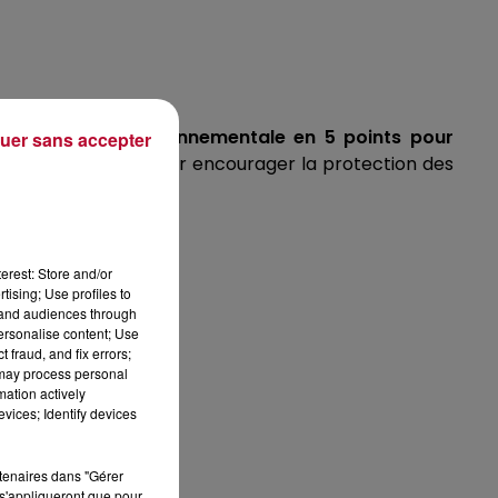
re une charte environnementale en 5 points pour
uer sans accepter
ect Rescue Ocean pour encourager la protection des
us les stores.
erest: Store and/or
tising; Use profiles to
tand audiences through
personalise content; Use
 fraud, and fix errors;
 may process personal
mation actively
vices; Identify devices
es autres).
rtenaires dans "Gérer
s'appliqueront que pour