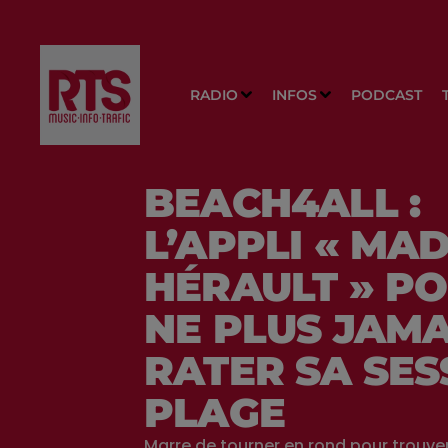
RADIO
INFOS
PODCAST
BEACH4ALL :
L’APPLI « MAD
HÉRAULT » P
NE PLUS JAMA
RATER SA SES
PLAGE
Marre de tourner en rond pour trouve