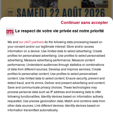
Continuer sans accepter
Le respect de votre vie privée est notre priorité
We and
our (447) partners
do the following data processing based on
7 août 2026
your consent and/or our legitimate interest: Store and/or access
information on a device; Use limited data to select advertising; Create
DINER CONCERT À LA MJC DE MARSEILLAN
profiles for personalised advertising; Use profiles to select personalised
advertising; Measure advertising performance; Measure content
performance; Understand audiences through statistics or combinations
of data from different sources; Develop and improve services; Create
profiles to personalise content; Use profiles to select personalised
content; Use limited data to select content; Ensure security, prevent and
detect fraud, and fix errors; Deliver and present advertising and content;
Save and communicate privacy choices. These technologies may
process personal data such as IP address and browsing data to offer
following functionalities: Identify devices based on information actively
requested; Use precise geolocation data; Match and combine data from
other data sources; Link different devices; Identify devices based on
information transmitted automatically.