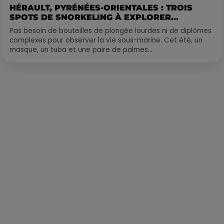
HÉRAULT, PYRÉNÉES-ORIENTALES : TROIS
SPOTS DE SNORKELING À EXPLORER...
Pas besoin de bouteilles de plongée lourdes ni de diplômes
complexes pour observer la vie sous-marine. Cet été, un
masque, un tuba et une paire de palmes...
Publié : 13 août 2021 à 11h37 par Alexis Vivier