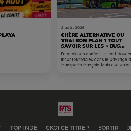
2 août 2026
 PLAYA
CHÈRE ALTERNATIVE OU
VRAI BON PLAN ? TOUT
SAVOIR SUR LES « BUS...
En quelques années, ils sont deven
incontournables dans le paysage 
transports français. Mais que valen
vraiment les bus longue distance ?
Entre petits...
T
TOP INDÉ
CKOI CE TITRE ?
SORTIR
J