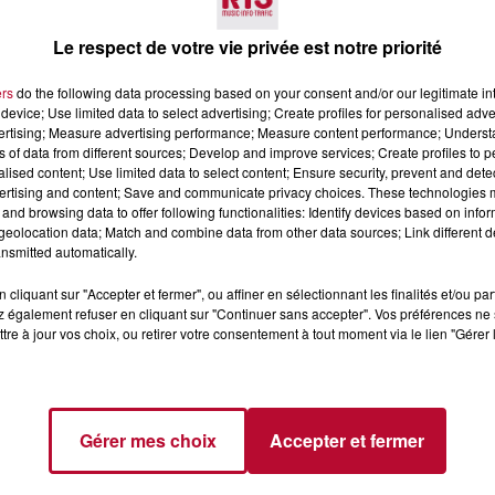
Le respect de votre vie privée est notre priorité
ers
do the following data processing based on your consent and/or our legitimate int
e cache un véritable travail d'équipe. Ce sont six territoi
device; Use limited data to select advertising; Create profiles for personalised adver
pôle bien sûr, mais aussi les communautés d'agglomératio
vertising; Measure advertising performance; Measure content performance; Unders
ns of data from different sources; Develop and improve services; Create profiles to 
 communes sont en tout au coeur de l'événement. Ce matin 
alised content; Use limited data to select content; Ensure security, prevent and detect
ertising and content; Save and communicate privacy choices. These technologies
and browsing data to offer following functionalities: Identify devices based on infor
eolocation data; Match and combine data from other data sources; Link different de
nsmitted automatically.
cliquant sur "Accepter et fermer", ou affiner en sélectionnant les finalités et/ou pa
 également refuser en cliquant sur "Continuer sans accepter". Vos préférences ne 
tre à jour vos choix, ou retirer votre consentement à tout moment via le lien "Gérer 
Gérer mes choix
Accepter et fermer
Voir plus