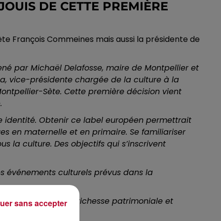
ÉJOUIS DE CETTE PREMIÈRE
 Sète François Commeines mais aussi la présidente de
mené par Michaël Delafosse, maire de Montpellier et
a, vice-présidente chargée de la culture à la
 Montpellier-Sète. Cette première décision vient
e
.
e identité. Obtenir ce label européen permettrait
es en maternelle et en primaire. Se familiariser
s la culture. Des objectifs qui s’inscrivent
les événements culturels prévus dans la
 niveau européen la richesse patrimoniale et
uer sans accepter