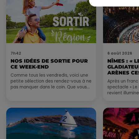
7h42
6 août 2026
NOS IDÉES DE SORTIE POUR
NÎMES : « 
CE WEEK-END
GLADIATEUR
ARÈNES CES
Comme tous les vendredis, voici une
petite sélection des rendez-vous à ne
Après un franc 
pas manquer dans le coin. Que vous
spectacle « Le
ayez envie de voyager à l'autre bout
revient illumin
du monde,...
romain les 6, 7
nocturne...