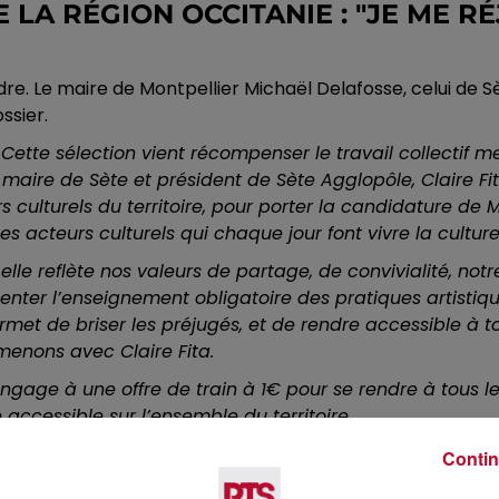
 LA RÉGION OCCITANIE : "JE ME R
dre. Le maire de Montpellier Michaël Delafosse, celui de
ssier.
Cette sélection vient récompenser le travail collectif 
aire de Sète et président de Sète Agglopôle, Claire Fit
urs culturels du territoire, pour porter la candidature de
es acteurs culturels qui chaque jour font vivre la cultur
lle reflète nos valeurs de partage, de convivialité, notr
imenter l’enseignement obligatoire des pratiques artistiqu
met de briser les préjugés, et de rendre accessible à tou
menons avec Claire Fita.
ngage à une offre de train à 1€ pour se rendre à tous 
accessible sur l’ensemble du territoire.
e en 2028, serait un véritable étendard et porterait au
Contin