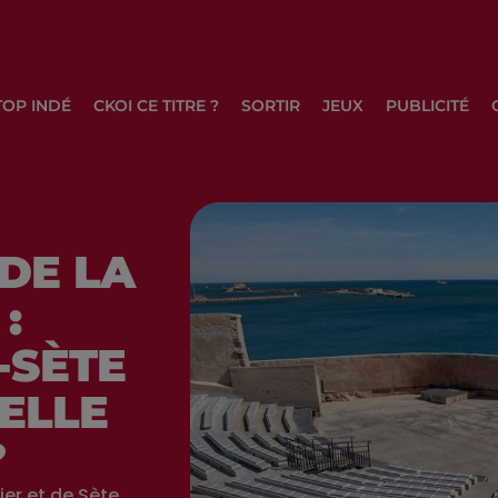
TOP INDÉ
CKOI CE TITRE ?
SORTIR
JEUX
PUBLICITÉ
DE LA
:
-SÈTE
UELLE
?
ier et de Sète