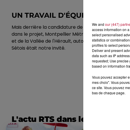
UN TRAVAIL D'ÉQUIPE
We and
our (447) partn
Mais derrière la candidature de Montpellier et Sète s
access information on a 
dans le projet, Montpellier Métropole et Sète Agglo
select personalised ad
statistics or combinatio
et de la Vallée de l'Hérault, autour de Gignac. 132
profiles to select person
Sétois était notre invité.
Deliver and present adv
data such as IP address 
requested; Use precise g
based on information tra
Vous pouvez accepter en 
mes choix". Vous pouvez
ce site. Vous pouvez met
bas de chaque page.
L'actu RTS dans le Sud