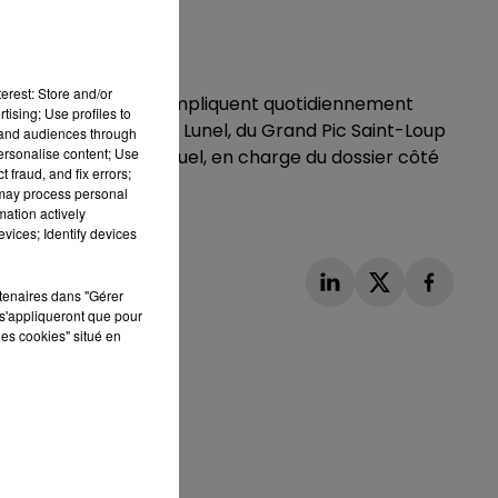
erest: Store and/or
res de l'Hérault qui s'impliquent quotidiennement
tising; Use profiles to
n d'Agde, du Pays de Lunel, du Grand Pic Saint-Loup
tand audiences through
personalise content; Use
sur RTS, Fabrice Manuel, en charge du dossier côté
 fraud, and fix errors;
 may process personal
mation actively
vices; Identify devices
rtenaires dans "Gérer
s'appliqueront que pour
les cookies" situé en
Publié : 9 mars 2023 à 10h04 par Loris