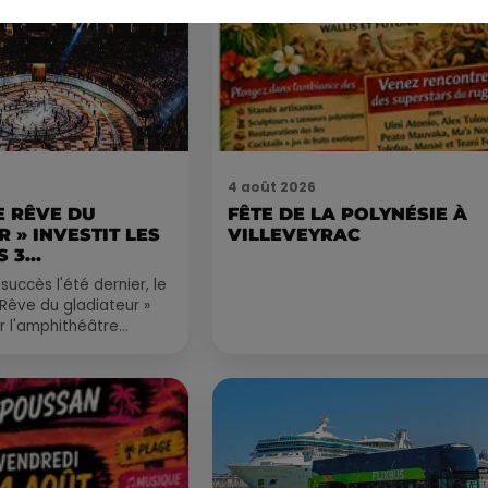
4 août 2026
LE RÊVE DU
FÊTE DE LA POLYNÉSIE À
 » INVESTIT LES
VILLEVEYRAC
 3...
succès l'été dernier, le
 Rêve du gladiateur »
er l'amphithéâtre
 et 8 août. Une fresque