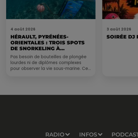
4 août 2026
3 août 2026
HÉRAULT, PYRÉNÉES-
SOIRÉE DJ
ORIENTALES : TROIS SPOTS
DE SNORKELING À
EXPLORER...
Pas besoin de bouteilles de plongée
lourdes ni de diplômes complexes
pour observer la vie sous-marine. Cet
été, un masque, un tuba et une paire
de palmes...
RADIO
INFOS
PODCAS