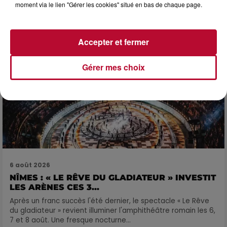
moment via le lien "Gérer les cookies" situé en bas de chaque page.
Accepter et fermer
Gérer mes choix
6 août 2026
NÎMES : « LE RÊVE DU GLADIATEUR » INVESTIT
LES ARÈNES CES 3...
Après un franc succès l'été dernier, le spectacle « Le Rêve
du gladiateur » revient illuminer l'amphithéâtre romain les 6,
7 et 8 août. Une fresque nocturne...