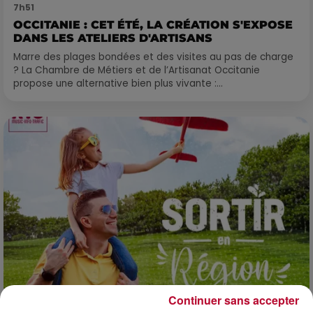
7h51
OCCITANIE : CET ÉTÉ, LA CRÉATION S'EXPOSE
DANS LES ATELIERS D'ARTISANS
Marre des plages bondées et des visites au pas de charge
? La Chambre de Métiers et de l’Artisanat Occitanie
propose une alternative bien plus vivante :...
Continuer sans accepter
7 août 2026