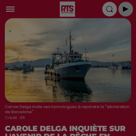
Carole Delga invite ses homologues à rejoindre la "déclaration
de Barcelone".
Crédit :
DR
CAROLE DELGA INQUIÈTE SUR