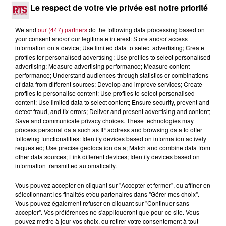
Le respect de votre vie privée est notre priorité
NOS IDÉES DE SORTIE POUR CE WEEK-END
Comme tous les vendredis, voici une petite sélection des
We and
our (447) partners
do the following data processing based on
rendez-vous à ne pas manquer dans le coin. Que vous ayez
your consent and/or our legitimate interest: Store and/or access
envie de voyager à l'autre bout du monde,...
information on a device; Use limited data to select advertising; Create
profiles for personalised advertising; Use profiles to select personalised
advertising; Measure advertising performance; Measure content
performance; Understand audiences through statistics or combinations
of data from different sources; Develop and improve services; Create
profiles to personalise content; Use profiles to select personalised
content; Use limited data to select content; Ensure security, prevent and
detect fraud, and fix errors; Deliver and present advertising and content;
Save and communicate privacy choices. These technologies may
process personal data such as IP address and browsing data to offer
following functionalities: Identify devices based on information actively
requested; Use precise geolocation data; Match and combine data from
other data sources; Link different devices; Identify devices based on
information transmitted automatically.
Vous pouvez accepter en cliquant sur "Accepter et fermer", ou affiner en
sélectionnant les finalités et/ou partenaires dans "Gérer mes choix".
Vous pouvez également refuser en cliquant sur "Continuer sans
7 août 2026
accepter". Vos préférences ne s'appliqueront que pour ce site. Vous
DINER CONCERT À LA MJC DE MARSEILLAN
pouvez mettre à jour vos choix, ou retirer votre consentement à tout