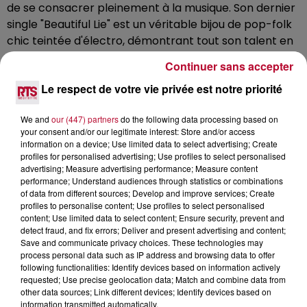
de se consacrer pleinement à la musique. Son dernier
single "Beautiful Lie" est un véritable bijou de pop-folk
chic teintée d'électro, démontrant tout son talent en
tant qu'artiste complet.
Continuer sans accepter
Celestal illuminera le CLUB RTS ce samedi 22 juillet à
Le respect de votre vie privée est notre priorité
23H avec son mix, créant une ambiance élégante et
atmosphérique qui enchantera les auditeurs.
We and
our (447) partners
do the following data processing based on
your consent and/or our legitimate interest: Store and/or access
information on a device; Use limited data to select advertising; Create
profiles for personalised advertising; Use profiles to select personalised
advertising; Measure advertising performance; Measure content
performance; Understand audiences through statistics or combinations
of data from different sources; Develop and improve services; Create
profiles to personalise content; Use profiles to select personalised
content; Use limited data to select content; Ensure security, prevent and
detect fraud, and fix errors; Deliver and present advertising and content;
Save and communicate privacy choices. These technologies may
process personal data such as IP address and browsing data to offer
L'actu RTS dans le Sud
Voir plus
following functionalities: Identify devices based on information actively
requested; Use precise geolocation data; Match and combine data from
other data sources; Link different devices; Identify devices based on
information transmitted automatically.