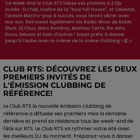
Ce Week-End le Club RTS laisse ses platines à 2 Djs
invités : DJ Fab, maître de la "Soul Full House", et Celestal,
l'artiste électro-pop à succès, vous feront vibrer avec
leur son. Retrouvez également les Radio Show de Robin
Shulz, Dj Chus, Marc Romboy, Mathieu Cetta, Rio dela
Duna, Sebass et bien d'autres ! Soyez prêts à danser
jusqu'à l'aube avec la crème de la scène clubbing ! 🎧🎶
CLUB RTS: DÉCOUVREZ LES DEUX
PREMIERS INVITÉS DE
L'ÉMISSION CLUBBING DE
RÉFÉRENCE!
Le Club RTS la nouvelle émission clubbing de
référence a diffusée ses premiers mixs la semaine
dernière et prend sa résidence tous les week-end de
l'été sur RTS. Le Club RTS va rythmer votre été avec
les meilleurs DJ du moment. Préparez-vous à danser