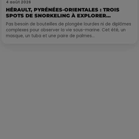
4 août 2026
HÉRAULT, PYRÉNÉES-ORIENTALES : TROIS
SPOTS DE SNORKELING À EXPLORER...
Pas besoin de bouteilles de plongée lourdes ni de diplômes
complexes pour observer la vie sous-marine. Cet été, un
masque, un tuba et une paire de palmes...
Publié : 21 juillet 2023 à 13h48 par Martin Mystère