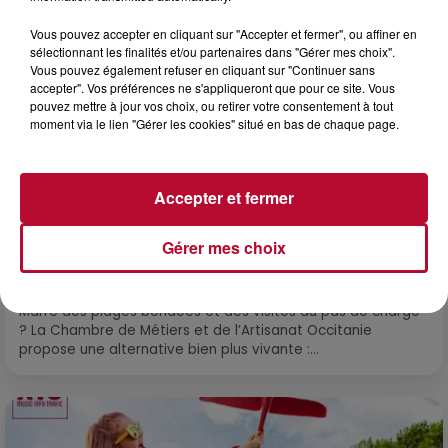
Vous pouvez accepter en cliquant sur "Accepter et fermer", ou affiner en
sélectionnant les finalités et/ou partenaires dans "Gérer mes choix".
Vous pouvez également refuser en cliquant sur "Continuer sans
accepter". Vos préférences ne s'appliqueront que pour ce site. Vous
pouvez mettre à jour vos choix, ou retirer votre consentement à tout
moment via le lien "Gérer les cookies" situé en bas de chaque page.
Accepter et fermer
8 août 2026
Gérer mes choix
OCCITANIE : CET ÉTÉ, LA CRÉATION S'EXPOSE
DANS LES ATELIERS D'ARTISANS
Marre des plages bondées et des visites au pas de charge
? La Chambre de Métiers et de l’Artisanat Occitanie
propose une alternative bien plus vivante :...