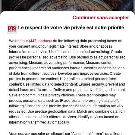
Continuer sans accepter
Le respect de votre vie privée est notre priorité
6 août 2026
We and
our (447) partners
do the following data processing based on
NÎMES : « LE RÊVE DU GLADIATEUR » INVESTIT
your consent and/or our legitimate interest: Store and/or access
LES ARÈNES CES 3...
information on a device; Use limited data to select advertising; Create
Après un franc succès l'été dernier, le spectacle « Le Rêve
profiles for personalised advertising; Use profiles to select personalised
advertising; Measure advertising performance; Measure content
du gladiateur » revient illuminer l'amphithéâtre romain les 6,
performance; Understand audiences through statistics or combinations
7 et 8 août. Une fresque nocturne...
of data from different sources; Develop and improve services; Create
profiles to personalise content; Use profiles to select personalised
content; Use limited data to select content; Ensure security, prevent and
detect fraud, and fix errors; Deliver and present advertising and content;
Save and communicate privacy choices. These technologies may
process personal data such as IP address and browsing data to offer
following functionalities: Identify devices based on information actively
requested; Use precise geolocation data; Match and combine data from
other data sources; Link different devices; Identify devices based on
information transmitted automatically.
Vous pouvez accepter en cliquant sur "Accepter et fermer", ou affiner en