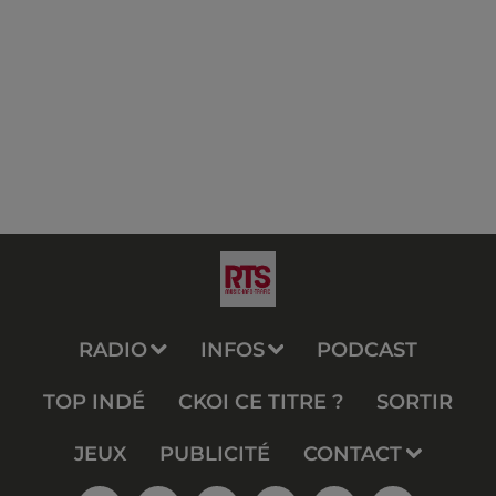
RADIO
INFOS
PODCAST
TOP INDÉ
CKOI CE TITRE ?
SORTIR
JEUX
PUBLICITÉ
CONTACT