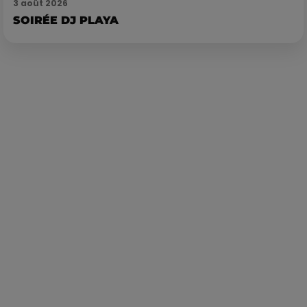
3 août 2026
SOIRÉE DJ PLAYA
Publié : 9 novembre 2021 à 11h08 par Loris