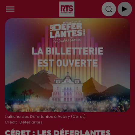
L'affiche des Déferlantes à Aubiry (Céret)
Crédit :
Déferlantes
CÉRET : LES DÉFERLANTES