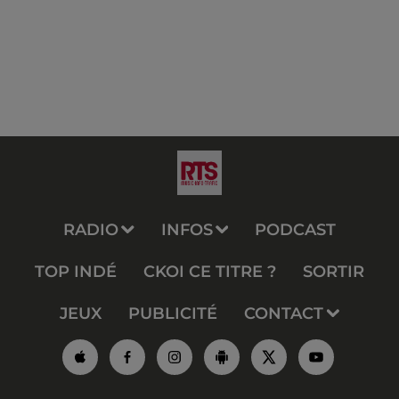
RADIO
INFOS
PODCAST
TOP INDÉ
CKOI CE TITRE ?
SORTIR
JEUX
PUBLICITÉ
CONTACT