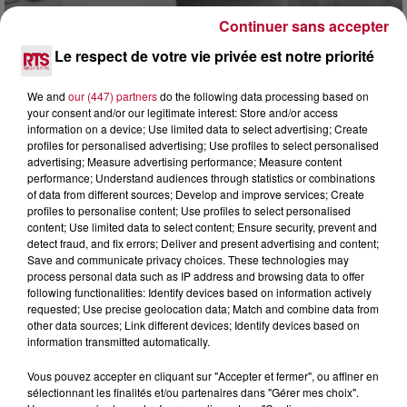
Continuer sans accepter
Le respect de votre vie privée est notre priorité
8 août 2026
We and
our (447) partners
do the following data processing based on
your consent and/or our legitimate interest: Store and/or access
OCCITANIE : CET ÉTÉ, LA CRÉATION S'EXPOSE
information on a device; Use limited data to select advertising; Create
DANS LES ATELIERS D'ARTISANS
profiles for personalised advertising; Use profiles to select personalised
Marre des plages bondées et des visites au pas de charge
advertising; Measure advertising performance; Measure content
? La Chambre de Métiers et de l’Artisanat Occitanie
performance; Understand audiences through statistics or combinations
propose une alternative bien plus vivante :...
of data from different sources; Develop and improve services; Create
profiles to personalise content; Use profiles to select personalised
content; Use limited data to select content; Ensure security, prevent and
detect fraud, and fix errors; Deliver and present advertising and content;
Save and communicate privacy choices. These technologies may
process personal data such as IP address and browsing data to offer
following functionalities: Identify devices based on information actively
requested; Use precise geolocation data; Match and combine data from
other data sources; Link different devices; Identify devices based on
information transmitted automatically.
Vous pouvez accepter en cliquant sur "Accepter et fermer", ou affiner en
sélectionnant les finalités et/ou partenaires dans "Gérer mes choix".