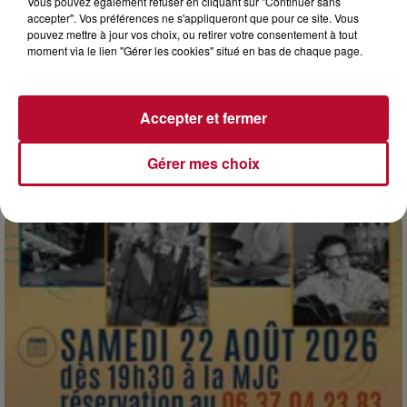
Vous pouvez également refuser en cliquant sur "Continuer sans
accepter". Vos préférences ne s'appliqueront que pour ce site. Vous
pouvez mettre à jour vos choix, ou retirer votre consentement à tout
moment via le lien "Gérer les cookies" situé en bas de chaque page.
7 août 2026
NOS IDÉES DE SORTIE POUR CE WEEK-END
Accepter et fermer
Comme tous les vendredis, voici une petite sélection des
rendez-vous à ne pas manquer dans le coin. Que vous ayez
Gérer mes choix
envie de voyager à l'autre bout du monde,...