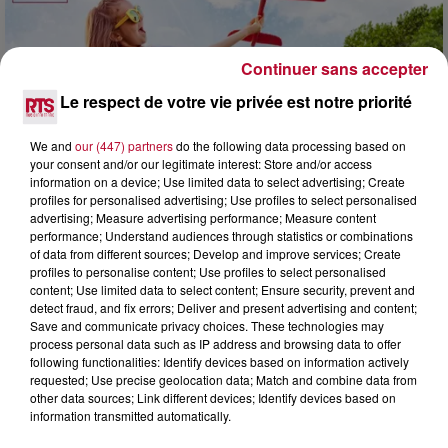
Continuer sans accepter
Le respect de votre vie privée est notre priorité
We and
our (447) partners
do the following data processing based on
your consent and/or our legitimate interest: Store and/or access
information on a device; Use limited data to select advertising; Create
profiles for personalised advertising; Use profiles to select personalised
advertising; Measure advertising performance; Measure content
performance; Understand audiences through statistics or combinations
of data from different sources; Develop and improve services; Create
7 août 2026
profiles to personalise content; Use profiles to select personalised
NOS IDÉES DE SORTIE POUR CE WEEK-END
content; Use limited data to select content; Ensure security, prevent and
detect fraud, and fix errors; Deliver and present advertising and content;
Comme tous les vendredis, voici une petite sélection des
Save and communicate privacy choices. These technologies may
rendez-vous à ne pas manquer dans le coin. Que vous ayez
process personal data such as IP address and browsing data to offer
envie de voyager à l'autre bout du monde,...
following functionalities: Identify devices based on information actively
requested; Use precise geolocation data; Match and combine data from
other data sources; Link different devices; Identify devices based on
information transmitted automatically.