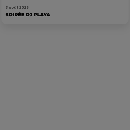
3 août 2026
SOIRÉE DJ PLAYA
Publié : 28 juin 2023 à 8h53 par Corentin Aubry