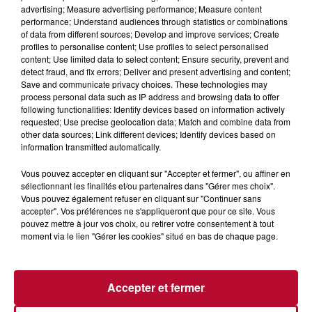
advertising; Measure advertising performance; Measure content
performance; Understand audiences through statistics or combinations
of data from different sources; Develop and improve services; Create
profiles to personalise content; Use profiles to select personalised
content; Use limited data to select content; Ensure security, prevent and
detect fraud, and fix errors; Deliver and present advertising and content;
Save and communicate privacy choices. These technologies may
4 août 2026
process personal data such as IP address and browsing data to offer
HÉRAULT, PYRÉNÉES-ORIENTALES : TROIS
following functionalities: Identify devices based on information actively
SPOTS DE SNORKELING À EXPLORER...
requested; Use precise geolocation data; Match and combine data from
Pas besoin de bouteilles de plongée lourdes ni de diplômes
other data sources; Link different devices; Identify devices based on
complexes pour observer la vie sous-marine. Cet été, un
information transmitted automatically.
masque, un tuba et une paire de palmes...
Vous pouvez accepter en cliquant sur "Accepter et fermer", ou affiner en
sélectionnant les finalités et/ou partenaires dans "Gérer mes choix".
Vous pouvez également refuser en cliquant sur "Continuer sans
accepter". Vos préférences ne s'appliqueront que pour ce site. Vous
pouvez mettre à jour vos choix, ou retirer votre consentement à tout
moment via le lien "Gérer les cookies" situé en bas de chaque page.
Accepter et fermer