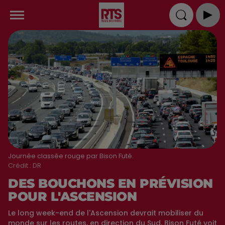
Journée classée rouge par Bison Futé.
Crédit :
DR
DES BOUCHONS EN PRÉVISION
POUR L'ASCENSION
Le long week-end de l'Ascension devrait mobiliser du
monde sur les routes, en direction du Sud. Bison Futé voit