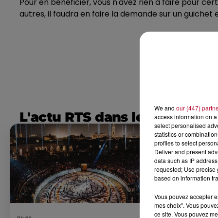
Pour en bénéficier, vous n'avez rien à faire pour c
autres, il faudra en faire la demande sur un guichet 
We and
our (447) partn
L'actu RTS dans le Sud
access information on a 
select personalised ad
statistics or combinatio
profiles to select person
Deliver and present adv
data such as IP address 
requested; Use precise g
based on information tra
Vous pouvez accepter en 
mes choix". Vous pouvez
ce site. Vous pouvez met