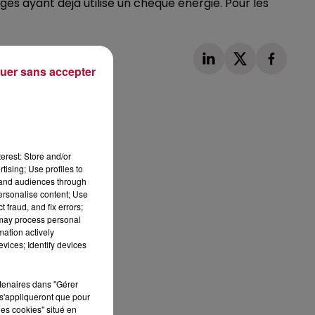
es ayant déjà utilisé un chèque énergie. Pour les
uer sans accepter
Publié : 4 novembre 2022 à 10h59 par Loris
erest: Store and/or
tising; Use profiles to
tand audiences through
personalise content; Use
 fraud, and fix errors;
 may process personal
mation actively
vices; Identify devices
rtenaires dans "Gérer
s'appliqueront que pour
les cookies" situé en