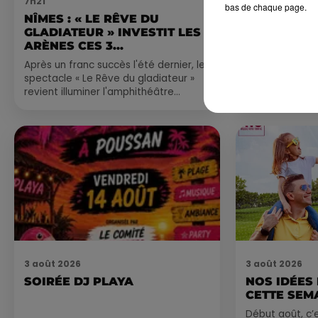
7h21
4 août 2026
bas de chaque page.
NÎMES : « LE RÊVE DU
FÊTE DE LA
GLADIATEUR » INVESTIT LES
VILLEVEYR
ARÈNES CES 3...
Après un franc succès l'été dernier, le
spectacle « Le Rêve du gladiateur »
revient illuminer l'amphithéâtre
romain les 6, 7 et 8 août. Une fresque
nocturne...
3 août 2026
3 août 2026
SOIRÉE DJ PLAYA
NOS IDÉES
CETTE SEM
Début août, c’e