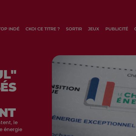
TOP INDÉ
CKOI CE TITRE ?
SORTIR
JEUX
PUBLICITÉ
UL"
SÉS
NT
tent, le
e énergie