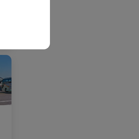
S
ée
Cet
re