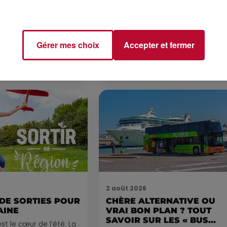
4 août 2026
 POLYNÉSIE À
HÉRAULT, PYRÉNÉES-
AC
ORIENTALES : TROIS SPOT
DE SNORKELING À
EXPLORER...
Gérer mes choix
Accepter et fermer
Pas besoin de bouteilles de plong
lourdes ni de diplômes complexes
pour observer la vie sous-marine. 
été, un masque, un tuba et une pai
de palmes...
2 août 2026
 DE SORTIES POUR
CHÈRE ALTERNATIVE OU
AINE
VRAI BON PLAN ? TOUT
SAVOIR SUR LES « BUS...
st le cœur de l’été. La