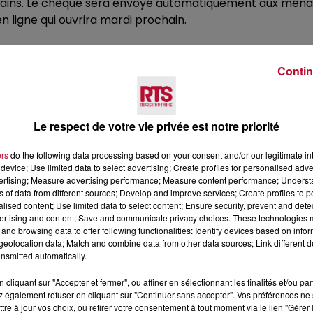
ertains. Le chèque sera envoyé automatiquement aux ménag
en ligne qui ouvrira mardi prochain.
Contin
Le respect de votre vie privée est notre priorité
ers
do the following data processing based on your consent and/or our legitimate int
device; Use limited data to select advertising; Create profiles for personalised adver
Voir plus
vertising; Measure advertising performance; Measure content performance; Unders
ns of data from different sources; Develop and improve services; Create profiles to 
alised content; Use limited data to select content; Ensure security, prevent and detect
ertising and content; Save and communicate privacy choices. These technologies
and browsing data to offer following functionalities: Identify devices based on infor
eolocation data; Match and combine data from other data sources; Link different de
nsmitted automatically.
cliquant sur "Accepter et fermer", ou affiner en sélectionnant les finalités et/ou pa
 également refuser en cliquant sur "Continuer sans accepter". Vos préférences ne 
tre à jour vos choix, ou retirer votre consentement à tout moment via le lien "Gérer 