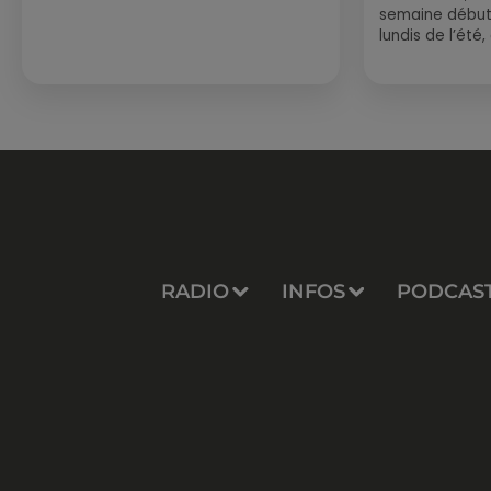
semaine début
lundis de l’été
est encore bien
sessions...
RADIO
INFOS
PODCAS