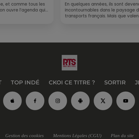
e, et comme tous les
En quelques années, ils sont deven
, on ouvre l’agenda qui
incontournables dans le paysage 
 rempli ! Entre
transports français. Mais que valen
vraiment les bus longue distance ?
Entre petits...
T
TOP INDÉ
CKOI CE TITRE ?
SORTIR
J
Gestion des cookies
Mentions Légales (CGU)
Plan du site